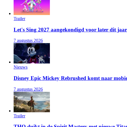
Trailer
Let's Sing 2027 aangekondigd voor later dit jaar
7 augustus 2026
Nieuws
Disney Epic Mickey Rebrushed komt naar mobie
7 augustus 2026
Trailer
THQ duikt in de Spirit Mastery met nieuwe Titan