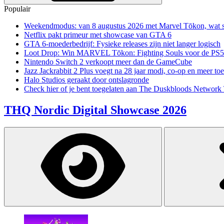
Populair
Weekendmodus: van 8 augustus 2026 met Marvel Tōkon, wat sp
Netflix pakt primeur met showcase van GTA 6
GTA 6-moederbedrijf: Fysieke releases zijn niet langer logisch
Loot Drop: Win MARVEL Tōkon: Fighting Souls voor de PS5
Nintendo Switch 2 verkoopt meer dan de GameCube
Jazz Jackrabbit 2 Plus voegt na 28 jaar modi, co-op en meer toe
Halo Studios geraakt door ontslagronde
Check hier of je bent toegelaten aan The Duskbloods Network 
THQ Nordic Digital Showcase 2026