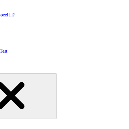
eel jij?
Test