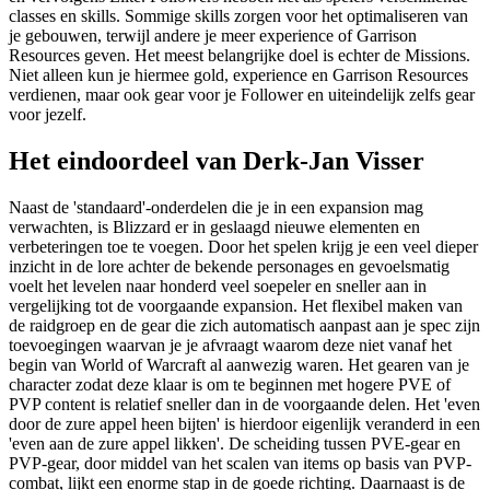
classes en skills. Sommige skills zorgen voor het optimaliseren van
je gebouwen, terwijl andere je meer experience of Garrison
Resources geven. Het meest belangrijke doel is echter de Missions.
Niet alleen kun je hiermee gold, experience en Garrison Resources
verdienen, maar ook gear voor je Follower en uiteindelijk zelfs gear
voor jezelf.
Het eindoordeel van Derk-Jan Visser
Naast de 'standaard'-onderdelen die je in een expansion mag
verwachten, is Blizzard er in geslaagd nieuwe elementen en
verbeteringen toe te voegen. Door het spelen krijg je een veel dieper
inzicht in de lore achter de bekende personages en gevoelsmatig
voelt het levelen naar honderd veel soepeler en sneller aan in
vergelijking tot de voorgaande expansion. Het flexibel maken van
de raidgroep en de gear die zich automatisch aanpast aan je spec zijn
toevoegingen waarvan je je afvraagt waarom deze niet vanaf het
begin van World of Warcraft al aanwezig waren. Het gearen van je
character zodat deze klaar is om te beginnen met hogere PVE of
PVP content is relatief sneller dan in de voorgaande delen. Het 'even
door de zure appel heen bijten' is hierdoor eigenlijk veranderd in een
'even aan de zure appel likken'. De scheiding tussen PVE-gear en
PVP-gear, door middel van het scalen van items op basis van PVP-
combat, lijkt een enorme stap in de goede richting. Daarnaast is de