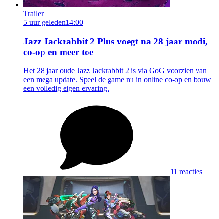
Trailer
5 uur geleden
14:00
Jazz Jackrabbit 2 Plus voegt na 28 jaar modi,
co-op en meer toe
Het 28 jaar oude Jazz Jackrabbit 2 is via GoG voorzien van
een mega update. Speel de game nu in online co-op en bouw
een volledig eigen ervaring.
11 reacties