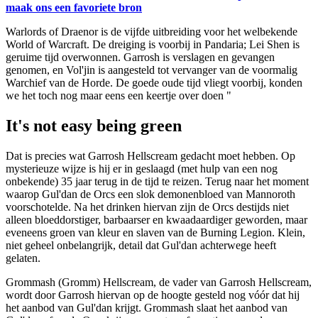
maak ons een favoriete bron
Warlords of Draenor is de vijfde uitbreiding voor het welbekende
World of Warcraft. De dreiging is voorbij in Pandaria; Lei Shen is
geruime tijd overwonnen. Garrosh is verslagen en gevangen
genomen, en Vol'jin is aangesteld tot vervanger van de voormalig
Warchief van de Horde. De goede oude tijd vliegt voorbij, konden
we het toch nog maar eens een keertje over doen "
It's not easy being green
Dat is precies wat Garrosh Hellscream gedacht moet hebben. Op
mysterieuze wijze is hij er in geslaagd (met hulp van een nog
onbekende) 35 jaar terug in de tijd te reizen. Terug naar het moment
waarop Gul'dan de Orcs een slok demonenbloed van Mannoroth
voorschotelde. Na het drinken hiervan zijn de Orcs destijds niet
alleen bloeddorstiger, barbaarser en kwaadaardiger geworden, maar
eveneens groen van kleur en slaven van de Burning Legion. Klein,
niet geheel onbelangrijk, detail dat Gul'dan achterwege heeft
gelaten.
Grommash (Gromm) Hellscream, de vader van Garrosh Hellscream,
wordt door Garrosh hiervan op de hoogte gesteld nog vóór dat hij
het aanbod van Gul'dan krijgt. Grommash slaat het aanbod van