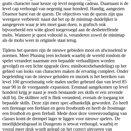
gratis character naar keuze op level negentig cadeau. Daarnaast is de
level cap verhoogd van negentig naar honderd. Handig, aangezien
Draenor barst van de quests. De objectives van de quests zijn qua
weergave verbeterd: naast dat het op de minimap duidelijker is
aangegeven waar je iets moet gaan doen, is grafisch ook
bijvoorbeeld een witte gloed toegevoegd aan de desbetreffende
mobs. Wanneer je quest voltooid is, veranderen zowel de minimap
als de mobs weer in originele staat terug.
Tijdens het questen zijn de nieuwe gebieden mooi en afwisselend te
noemen. Meer Phasing (een techniek waarbij de wereld rondom de
speler verandert naarmate een bepaalde verhaallijnen worden
gevolgd) en een lichte upgrade (lees: minibotoxbehandeling) op het
gebied van looks van characters maken de ervaring compleet. Onder
begeleiding van de nieuwe geluiden en muziek is het bereiken van
level 100 gevoelsmatig vele malen sneller gebeurd dan van level 85
naar 90 in de voorgaande expansion. Eenmaal aangekomen op level
honderd krijg je naast je reeds bestaande zes skills er een zevende
skill bij. De skilltree zelf is flink veranderd, evenals de toegang tot
bepaalde skills. Deze zijn meer spec-afhankelijk geworden. Zo heeft
een firemage een fireblast en geen frostbomb en heeft de frostmage
een frostbolt en geen fireball. Mede door deze vereenvoudiging van
classes komt de drempel lager te liggen voor nieuwe spelers. De
moeilijkheidsgraad in Dungeons is ietwat verhoogd, waarbij er
vooral meer druk wordt gelegd op het correct uitvoeren van