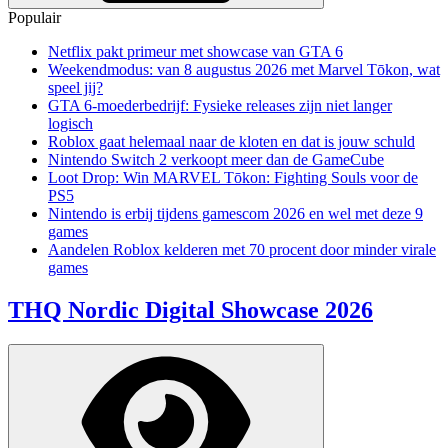
Populair
Netflix pakt primeur met showcase van GTA 6
Weekendmodus: van 8 augustus 2026 met Marvel Tōkon, wat
speel jij?
GTA 6-moederbedrijf: Fysieke releases zijn niet langer
logisch
Roblox gaat helemaal naar de kloten en dat is jouw schuld
Nintendo Switch 2 verkoopt meer dan de GameCube
Loot Drop: Win MARVEL Tōkon: Fighting Souls voor de
PS5
Nintendo is erbij tijdens gamescom 2026 en wel met deze 9
games
Aandelen Roblox kelderen met 70 procent door minder virale
games
THQ Nordic Digital Showcase 2026