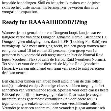
bepaalde handelingen. Skill en het gebruik maken van de juiste
skills op het juiste moment is belangrijker geworden dan in de
voorgaande expansion.
Ready for RAAAAIIIIDDD?!?ing
Wanneer je met gemak door een Dungeon loopt, kun je naar een
lastigere versie van deze Dungeon genaamd Heroic. Biedt deze HC
Dungeon geen uitdaging meer, dan is LFR (Looking For Raid) een
vervolgstap. Wie meer uitdaging zoekt, kan een groep vormen met
een grote vanaf 10 tot en met 25 personen (een groep van 12
personen is bijvoorbeeld ook toegestaan) en hier de Normal Raid
lopen (voorheen Flex) of zelfs de Heroic Raid (voorheen Normal).
Tot slot is er voor de echte diehards de Mythic Raid (voorheen
Heroic), waaraan uitsluitend een team van exact twintig personen
deel kan nemen.
Een character binnen een groep heeft altijd 'n van de drie rollen:
tank(s), healer(s) en dps. Sommige classes hebben toegang tot het
aannemen van verschillende rollen. Speciaal voor deze classes heeft
Blizzard een briljante toevoeging bedacht. Daar waar je vroeger
meerdere setjes gear moest verzamelen ('n voor iedere rol), is
tegenwoordig 'n enkele set afdoende voor verschillende rollen.
Verander je naar een andere rol, dan verandert je gear automatisch