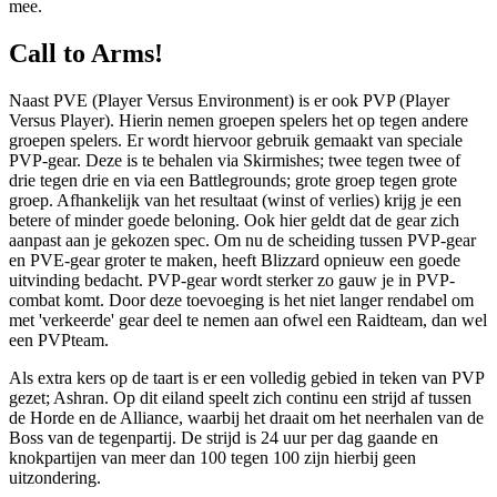
mee.
Call to Arms!
Naast PVE (Player Versus Environment) is er ook PVP (Player
Versus Player). Hierin nemen groepen spelers het op tegen andere
groepen spelers. Er wordt hiervoor gebruik gemaakt van speciale
PVP-gear. Deze is te behalen via Skirmishes; twee tegen twee of
drie tegen drie en via een Battlegrounds; grote groep tegen grote
groep. Afhankelijk van het resultaat (winst of verlies) krijg je een
betere of minder goede beloning. Ook hier geldt dat de gear zich
aanpast aan je gekozen spec. Om nu de scheiding tussen PVP-gear
en PVE-gear groter te maken, heeft Blizzard opnieuw een goede
uitvinding bedacht. PVP-gear wordt sterker zo gauw je in PVP-
combat komt. Door deze toevoeging is het niet langer rendabel om
met 'verkeerde' gear deel te nemen aan ofwel een Raidteam, dan wel
een PVPteam.
Als extra kers op de taart is er een volledig gebied in teken van PVP
gezet; Ashran. Op dit eiland speelt zich continu een strijd af tussen
de Horde en de Alliance, waarbij het draait om het neerhalen van de
Boss van de tegenpartij. De strijd is 24 uur per dag gaande en
knokpartijen van meer dan 100 tegen 100 zijn hierbij geen
uitzondering.