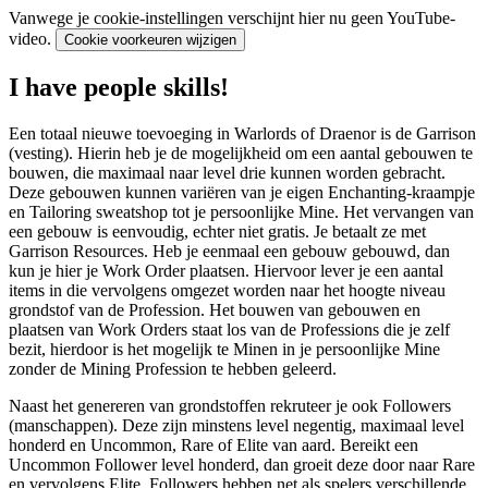
Vanwege je cookie-instellingen verschijnt hier nu geen YouTube-
video.
Cookie voorkeuren wijzigen
I have people skills!
Een totaal nieuwe toevoeging in Warlords of Draenor is de Garrison
(vesting). Hierin heb je de mogelijkheid om een aantal gebouwen te
bouwen, die maximaal naar level drie kunnen worden gebracht.
Deze gebouwen kunnen variëren van je eigen Enchanting-kraampje
en Tailoring sweatshop tot je persoonlijke Mine. Het vervangen van
een gebouw is eenvoudig, echter niet gratis. Je betaalt ze met
Garrison Resources. Heb je eenmaal een gebouw gebouwd, dan
kun je hier je Work Order plaatsen. Hiervoor lever je een aantal
items in die vervolgens omgezet worden naar het hoogte niveau
grondstof van de Profession. Het bouwen van gebouwen en
plaatsen van Work Orders staat los van de Professions die je zelf
bezit, hierdoor is het mogelijk te Minen in je persoonlijke Mine
zonder de Mining Profession te hebben geleerd.
Naast het genereren van grondstoffen rekruteer je ook Followers
(manschappen). Deze zijn minstens level negentig, maximaal level
honderd en Uncommon, Rare of Elite van aard. Bereikt een
Uncommon Follower level honderd, dan groeit deze door naar Rare
en vervolgens Elite. Followers hebben net als spelers verschillende