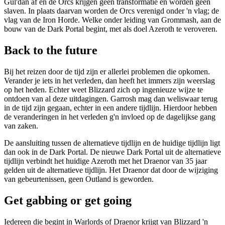
Gul'dan af en de Orcs krijgen geen transformatie en worden geen
slaven. In plaats daarvan worden de Orcs verenigd onder 'n vlag; de
vlag van de Iron Horde. Welke onder leiding van Grommash, aan de
bouw van de Dark Portal begint, met als doel Azeroth te veroveren.
Back to the future
Bij het reizen door de tijd zijn er allerlei problemen die opkomen.
Verander je iets in het verleden, dan heeft het immers zijn weerslag
op het heden. Echter weet Blizzard zich op ingenieuze wijze te
ontdoen van al deze uitdagingen. Garrosh mag dan weliswaar terug
in de tijd zijn gegaan, echter in een andere tijdlijn. Hierdoor hebben
de veranderingen in het verleden g'n invloed op de dagelijkse gang
van zaken.
De aansluiting tussen de alternatieve tijdlijn en de huidige tijdlijn ligt
dan ook in de Dark Portal. De nieuwe Dark Portal uit de alternatieve
tijdlijn verbindt het huidige Azeroth met het Draenor van 35 jaar
gelden uit de alternatieve tijdlijn. Het Draenor dat door de wijziging
van gebeurtenissen, geen Outland is geworden.
Get gabbing or get going
Iedereen die begint in Warlords of Draenor krijgt van Blizzard 'n