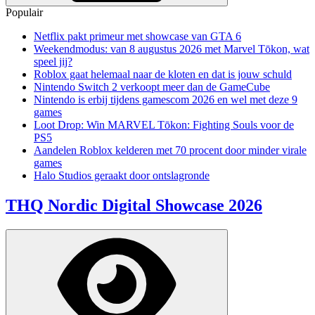
Populair
Netflix pakt primeur met showcase van GTA 6
Weekendmodus: van 8 augustus 2026 met Marvel Tōkon, wat
speel jij?
Roblox gaat helemaal naar de kloten en dat is jouw schuld
Nintendo Switch 2 verkoopt meer dan de GameCube
Nintendo is erbij tijdens gamescom 2026 en wel met deze 9
games
Loot Drop: Win MARVEL Tōkon: Fighting Souls voor de
PS5
Aandelen Roblox kelderen met 70 procent door minder virale
games
Halo Studios geraakt door ontslagronde
THQ Nordic Digital Showcase 2026