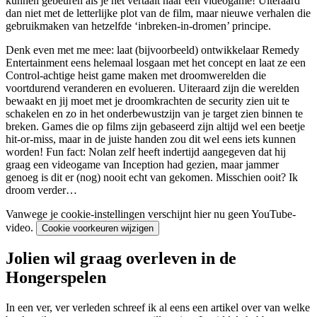
kunnen gebeuren als je het vertaalt naar een videogame! Uiteraard
dan niet met de letterlijke plot van de film, maar nieuwe verhalen die
gebruikmaken van hetzelfde ‘inbreken-in-dromen’ principe.
Denk even met me mee: laat (bijvoorbeeld) ontwikkelaar Remedy
Entertainment eens helemaal losgaan met het concept en laat ze een
Control-achtige heist game maken met droomwerelden die
voortdurend veranderen en evolueren. Uiteraard zijn die werelden
bewaakt en jij moet met je droomkrachten de security zien uit te
schakelen en zo in het onderbewustzijn van je target zien binnen te
breken. Games die op films zijn gebaseerd zijn altijd wel een beetje
hit-or-miss, maar in de juiste handen zou dit wel eens iets kunnen
worden! Fun fact: Nolan zelf heeft indertijd aangegeven dat hij
graag een videogame van Inception had gezien, maar jammer
genoeg is dit er (nog) nooit echt van gekomen. Misschien ooit? Ik
droom verder…
Vanwege je cookie-instellingen verschijnt hier nu geen YouTube-
video.
Cookie voorkeuren wijzigen
Jolien wil graag overleven in de
Hongerspelen
In een ver, ver verleden schreef ik al eens een artikel over van welke