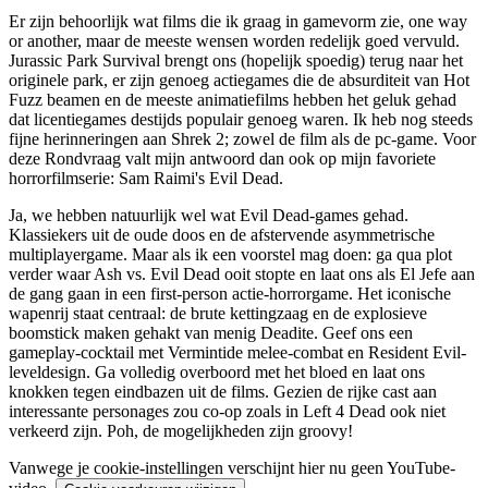
Er zijn behoorlijk wat films die ik graag in gamevorm zie,
one way
or another
, maar de meeste wensen worden redelijk goed vervuld.
Jurassic Park Survival brengt ons (hopelijk spoedig) terug naar het
originele park, er zijn genoeg actiegames die de absurditeit van Hot
Fuzz beamen en de meeste animatiefilms hebben het geluk gehad
dat licentiegames destijds populair genoeg waren. Ik heb nog steeds
fijne herinneringen aan Shrek 2; zowel de film als de pc-game. Voor
deze Rondvraag valt mijn antwoord dan ook op mijn favoriete
horrorfilmserie: Sam Raimi's Evil Dead.
Ja, we hebben natuurlijk wel wat Evil Dead-games gehad.
Klassiekers uit de oude doos en de afstervende asymmetrische
multiplayergame. Maar als ik een voorstel mag doen: ga qua plot
verder waar Ash vs. Evil Dead ooit stopte en laat ons als
El Jefe
aan
de gang gaan in een first-person actie-horrorgame. Het iconische
wapenrij staat centraal: de brute kettingzaag en de explosieve
boomstick maken gehakt van menig Deadite. Geef ons een
gameplay-cocktail met Vermintide melee-combat en Resident Evil-
leveldesign. Ga volledig overboord met het bloed en laat ons
knokken tegen eindbazen uit de films. Gezien de rijke cast aan
interessante personages zou co-op zoals in Left 4 Dead ook niet
verkeerd zijn. Poh, de mogelijkheden zijn groovy!
Vanwege je cookie-instellingen verschijnt hier nu geen YouTube-