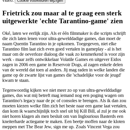
video.
Cookie voorkeuren wijzigen
Frietrick zou maar al te graag een sterk
uitgewerkte 'echte Tarantino-game' zien
Oké, laten we eerlijk zijn. Als er één filmmaker is die scripts schrijft
die zich laten lenen voor ultra-gewelddadige games, dan moet de
naam Quentin Tarantino in je opkomen. Toegegeven, niet elke
Tarantino film laat zich even goed vertalen in gameplay - al is het
maar om de oeverloze dialoog die vaak zo kenmerkend is voor zijn
werk - maar zelfs ontwikkelaar Volatile Games en uitgever Eidos
zagen in 2006 een game in Reservoir Dogs, al zagen enkele delen
van de wereld dat toen al anders. Jij mag raden in welke landen die
game op de zwarte lijst van games die 'schadelijke voor de jeugd'
kwam te staan.
Tegenwoordig kijken we niet meer zo op van ultra-gewelddadige
games, dus wat mij betreft mag iemand nog een poging wagen om
Tarantino's legacy naar de pc of consoles te brengen. Als ik dan zou
moeten kiezen welke film zich het beste naar een game laat vertalen,
dan kom ik waarschijnlijk toch snel uit bij Kill Bill, al zul je me ook
niet horen klagen als men besluit om van Inglourious Basterds een
kneiterharde actiegame te maken. Een beetje moffen naar de kloten
meppen met The Bear Jew,
sign me up
. Zoals Vincent Vega zou