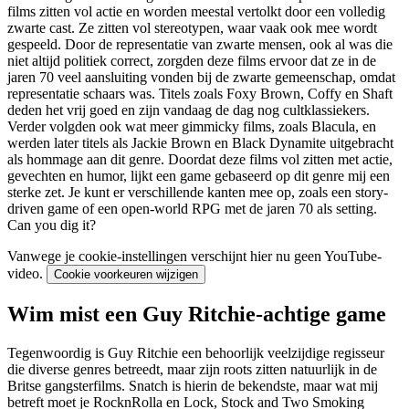
films zitten vol actie en worden meestal vertolkt door een volledig
zwarte cast. Ze zitten vol stereotypen, waar vaak ook mee wordt
gespeeld. Door de representatie van zwarte mensen, ook al was die
niet altijd politiek correct, zorgden deze films ervoor dat ze in de
jaren 70 veel aansluiting vonden bij de zwarte gemeenschap, omdat
representatie schaars was. Titels zoals Foxy Brown, Coffy en Shaft
deden het vrij goed en zijn vandaag de dag nog cultklassiekers.
Verder volgden ook wat meer gimmicky films, zoals Blacula, en
werden later titels als Jackie Brown en Black Dynamite uitgebracht
als hommage aan dit genre. Doordat deze films vol zitten met actie,
gevechten en humor, lijkt een game gebaseerd op dit genre mij een
sterke zet. Je kunt er verschillende kanten mee op, zoals een story-
driven game of een open-world RPG met de jaren 70 als setting.
Can you dig it
?
Vanwege je cookie-instellingen verschijnt hier nu geen YouTube-
video.
Cookie voorkeuren wijzigen
Wim mist een Guy Ritchie-achtige game
Tegenwoordig is Guy Ritchie een behoorlijk veelzijdige regisseur
die diverse genres betreedt, maar zijn roots zitten natuurlijk in de
Britse gangsterfilms. Snatch is hierin de bekendste, maar wat mij
betreft moet je RocknRolla en Lock, Stock and Two Smoking