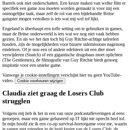
Barrels ook niet onderschatten. Een keuze maken van welke film er
specifiek een game zou moeten worden gemaakt is voor mij een
onmogelijke taak, maar zelf de rol van een bijdehandte Britse
gangster mogen vertolken is iets wat mij wel tof lijkt.
Engeland is überhaupt een toffe setting om te gebruiken in games,
maar de Britse onderwereld is iets wat we nog niet vaak hebben
gezien. En als we het dan toch bij Guy Ritchie-achtige taferelen
houden, zijn de mogelijkheden voor bizarre sidemissions nagenoeg
eindeloos. Of je nou een of andere edelsteen uit een dier moet
verwijderen (Snatch) of een gigantische drugsbaas moet oplichten
(The Gentlemen), de filmografie van Guy Ritchie biedt genoeg
inspiratie voor een unieke game.
Vanwege je cookie-instellingen verschijnt hier nu geen YouTube-
video.
Cookie voorkeuren wijzigen
Claudia ziet graag de Losers Club
strugglen
Volgens mij heb ik het in een van onze podcastafleveringen al eens
geroepen, maar een game gebaseerd op IT lijkt me oprecht heel tof.
In mijn hoofd zie ik een co-op survival-horrorgame voor me, waarin
je samen met vrienden in de huid kruipt van de Losers Club, de