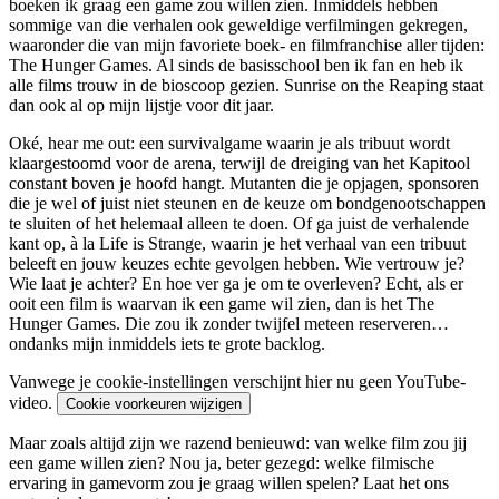
boeken ik graag een game zou willen zien. Inmiddels hebben
sommige van die verhalen ook geweldige verfilmingen gekregen,
waaronder die van mijn favoriete boek- en filmfranchise aller tijden:
The Hunger Games. Al sinds de basisschool ben ik fan en heb ik
alle films trouw in de bioscoop gezien. Sunrise on the Reaping staat
dan ook al op mijn lijstje voor dit jaar.
Oké, hear me out: een survivalgame waarin je als tribuut wordt
klaargestoomd voor de arena, terwijl de dreiging van het Kapitool
constant boven je hoofd hangt. Mutanten die je opjagen, sponsoren
die je wel of juist niet steunen en de keuze om bondgenootschappen
te sluiten of het helemaal alleen te doen. Of ga juist de verhalende
kant op, à la Life is Strange, waarin je het verhaal van een tribuut
beleeft en jouw keuzes echte gevolgen hebben. Wie vertrouw je?
Wie laat je achter? En hoe ver ga je om te overleven? Echt, als er
ooit een film is waarvan ik een game wil zien, dan is het The
Hunger Games. Die zou ik zonder twijfel meteen reserveren…
ondanks mijn inmiddels iets te grote backlog.
Vanwege je cookie-instellingen verschijnt hier nu geen YouTube-
video.
Cookie voorkeuren wijzigen
Maar zoals altijd zijn we razend benieuwd: van welke film zou jij
een game willen zien? Nou ja, beter gezegd: welke filmische
ervaring in gamevorm zou je graag willen spelen? Laat het ons