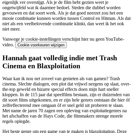
eigenlijk ver overstijgt. Als je de film hebt gezien weet je
ongetwijfeld wat ik daarmee bedoel. Steden die dubbel worden
gevouwen en dat soort werk. Als je dat goed neerzet zou het een
mooie combinatie kunnen worden tussen Control en Hitman. Als dat
niet als een veelbelovende combinatie klinkt, dan weet ik het ook
niet meer.
Vanwege je cookie-instellingen verschijnt hier nu geen YouTube-
video.
Cookie voorkeuren wijzigen
Hannah gaat volledig indie met Trash
Cinema en Blaxploitation
Waar kan ik nou net zoveel van genieten als van gamen? Trash
cinema. Slechte dialogen, een plot dat vrijwel nergens op slaat, over-
the-top geweld en bizarre special effects doen mijn hart sneller
kloppen. In de 115 jaar dat speelfilms bestaan, zijn er duizenden van
dit soort films uitgekomen, en er zijn hele genres ontstaan die hier óf
zelfreflecterend mee omgaan óf er snel geld uit proberen te slaan.
Met name de jaren 70 zagen een opleving van exploitatiegenres na
het afschaffen van de Hays Code, die filmmakers strenge morele
regels oplegde.
Het beste genre om een game van te maken is blaxploitation. Deze