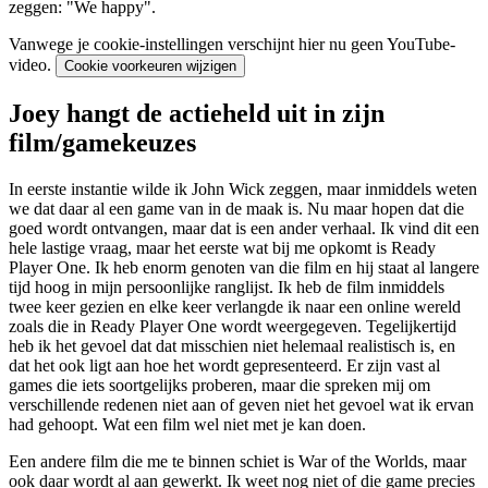
zeggen:
"We happy"
.
Vanwege je cookie-instellingen verschijnt hier nu geen YouTube-
video.
Cookie voorkeuren wijzigen
Joey hangt de actieheld uit in zijn
film/gamekeuzes
In eerste instantie wilde ik John Wick zeggen, maar inmiddels weten
we dat daar al een game van in de maak is. Nu maar hopen dat die
goed wordt ontvangen, maar dat is een ander verhaal. Ik vind dit een
hele lastige vraag, maar het eerste wat bij me opkomt is Ready
Player One. Ik heb enorm genoten van die film en hij staat al langere
tijd hoog in mijn persoonlijke ranglijst. Ik heb de film inmiddels
twee keer gezien en elke keer verlangde ik naar een online wereld
zoals die in Ready Player One wordt weergegeven. Tegelijkertijd
heb ik het gevoel dat dat misschien niet helemaal realistisch is, en
dat het ook ligt aan hoe het wordt gepresenteerd. Er zijn vast al
games die iets soortgelijks proberen, maar die spreken mij om
verschillende redenen niet aan of geven niet het gevoel wat ik ervan
had gehoopt. Wat een film wel niet met je kan doen.
Een andere film die me te binnen schiet is War of the Worlds, maar
ook daar wordt al aan gewerkt. Ik weet nog niet of die game precies