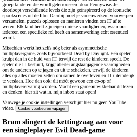
groep kinderen die wordt geterroriseerd door Pennywise. Je
doorloopt verschillende levels die zijn geïnspireerd op de iconische
spookscènes uit de film. Daarbij moet je samenwerken: voorwerpen
verzamelen, puzzels oplossen en manieren vinden om IT af te
weren. Elk kind heeft zijn eigen unieke vaardigheden, waardoor
iedereen een specifieke rol heeft en samenwerking echt essentieel
wordt.
Misschien werkt het zelfs nóg beter als asymmetrische
multiplayergame, zoals bijvoorbeeld Dead by Daylight. Eén speler
kruipt dan in de huid van IT, terwijl de rest de kinderen speelt. De
speler die IT bestuurt, krijgt allerlei angstaanjagende vaardigheden
om de anderen op te jagen en uit te schakelen, terwijl de kinderen
alles op alles moeten zetten om samen te overleven en IT uiteindelijk
te verslaan. Hoe dan ook: dit móét gewoon een co-op of
multiplayerervaring worden. Mocht een gameontwikkelaar dit lezen
en denken, hier zit wat in, mijn inbox staat open!
Vanwege je cookie-instellingen verschijnt hier nu geen YouTube-
video.
Cookie voorkeuren wijzigen
Bram slingert de kettingzaag aan voor
een singleplayer Evil Dead-game