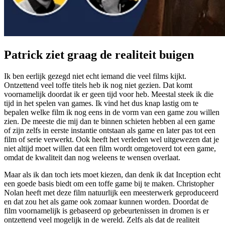
Patrick ziet graag de realiteit buigen
Ik ben eerlijk gezegd niet echt iemand die veel films kijkt.
Ontzettend veel toffe titels heb ik nog niet gezien. Dat komt
voornamelijk doordat ik er geen tijd voor heb. Meestal steek ik die
tijd in het spelen van games. Ik vind het dus knap lastig om te
bepalen welke film ik nog eens in de vorm van een game zou willen
zien. De meeste die mij dan te binnen schieten hebben al een game
of zijn zelfs in eerste instantie ontstaan als game en later pas tot een
film of serie verwerkt. Ook heeft het verleden wel uitgewezen dat je
niet altijd moet willen dat een film wordt omgetoverd tot een game,
omdat de kwaliteit dan nog weleens te wensen overlaat.
Maar als ik dan toch iets moet kiezen, dan denk ik dat Inception echt
een goede basis biedt om een toffe game bij te maken. Christopher
Nolan heeft met deze film natuurlijk een meesterwerk geproduceerd
en dat zou het als game ook zomaar kunnen worden. Doordat de
film voornamelijk is gebaseerd op gebeurtenissen in dromen is er
ontzettend veel mogelijk in de wereld. Zelfs als dat de realiteit