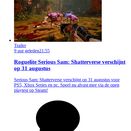
Trailer
9 uur geleden
21:55
Roguelite Serious Sam: Shatterverse verschijnt
op 31 augustus
Serious Sam: Shatterverse verschijnt op 31 augustus voor
PS5, Xbox Series en pc. Speel nu alvast mee via de open
playtest op Steam!