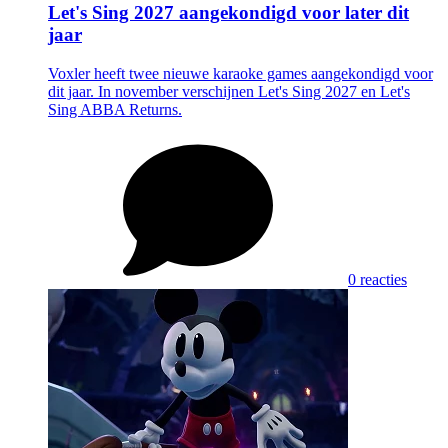
Let's Sing 2027 aangekondigd voor later dit
jaar
Voxler heeft twee nieuwe karaoke games aangekondigd voor
dit jaar. In november verschijnen Let's Sing 2027 en Let's
Sing ABBA Returns.
0 reacties