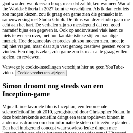
gaat worden wat ik ervan hoop, maar dat zal blijken wanneer War of
the Worlds: Siberia in 2027 komt te verschijnen. Als ik dan echt iets
zou mogen kiezen, zou ik graag een game zien die gemaakt is in
samenwerking met Studio Ghibli. De films van deze studio gaan me
echt aan het hart. De verhalen zijn zo meeslepend dat een goed
narratief bijna een gegeven is. Ook op audiovisueel vlak laten ze
niets te wensen over, met hun karakteristieke stijl en prachtige
muziek. Hoe de gameplay er precies uit zou moeten zien, moet je
mij niet vragen, maar daar zijn vast genoeg creatieve geesten voor te
vinden. Éen ding is zeker, zo'n game zou ik maar al te graag willen
spelen, en reviewen.
Vanwege je cookie-instellingen verschijnt hier nu geen YouTube-
video.
Cookie voorkeuren wijzigen
Simon droomt nog steeds van een
Inception-game
Mijn all-time favoriete film is Inception, een fenomenale
sciencefictionfilm uit 2010, geregistreerd door Christopher Nolan. In
deze breinbrekende actiefilm dringt een team topdieven binnen in
andermans dromen om daar informatie te stelen of ideeën te planten.
Een heel intrigerend concept waar sowieso leuke dingen mee