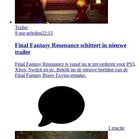
Trailer
9 uur geleden
22:15
Final Fantasy Resonance schittert in nieuwe
trailer
Final Fantasy Resonance is vanaf nu te pre-orderen voor PS5,
Xbox, Switch en pc. Bekijk nu de nieuwe beelden van de
Final Fantasy Brave Exvius-remake.
1 reactie