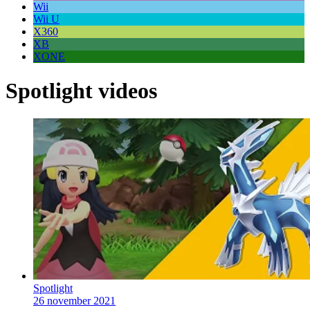
Wii
Wii U
X360
XB
XONE
Spotlight videos
Spotlight
26 november 2021