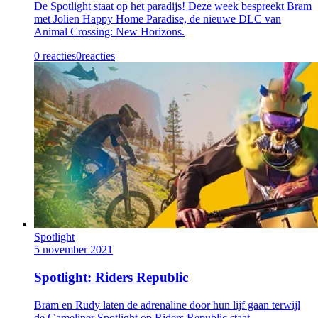
De Spotlight staat op het paradijs! Deze week bespreekt Bram
met Jolien Happy Home Paradise, de nieuwe DLC van
Animal Crossing: New Horizons.
0 reacties
0
reacties
Spotlight
5 november 2021
Spotlight: Riders Republic
Bram en Rudy laten de adrenaline door hun lijf gaan terwijl
de Gameliner Spotlight op Riders Republic staat.