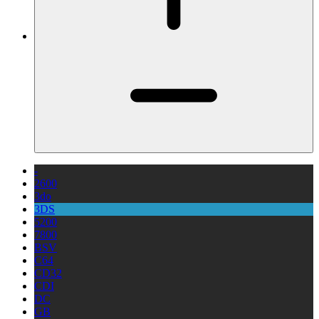
-
2600
3do
3DS
5200
7800
BSV
C64
CD32
CDI
DC
GB