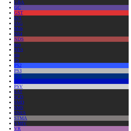
GBA
GC
GST
INT
JAG
Mob
N64
NDS
neo
NES
pla
PS
PS2
PS3
PS4
PSP
PSV
SAT
SCD
SMD
SMS
SNES
STMA
VMIV
VR