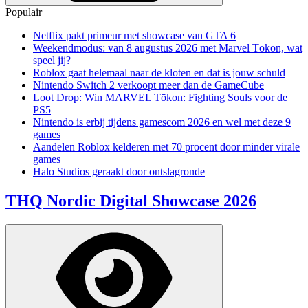
Populair
Netflix pakt primeur met showcase van GTA 6
Weekendmodus: van 8 augustus 2026 met Marvel Tōkon, wat
speel jij?
Roblox gaat helemaal naar de kloten en dat is jouw schuld
Nintendo Switch 2 verkoopt meer dan de GameCube
Loot Drop: Win MARVEL Tōkon: Fighting Souls voor de
PS5
Nintendo is erbij tijdens gamescom 2026 en wel met deze 9
games
Aandelen Roblox kelderen met 70 procent door minder virale
games
Halo Studios geraakt door ontslagronde
THQ Nordic Digital Showcase 2026