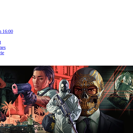
m 16:00
t
mes
rie