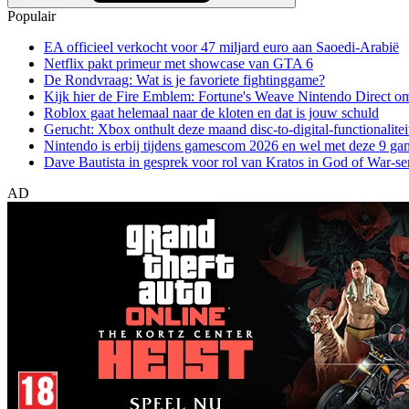
Populair
EA officieel verkocht voor 47 miljard euro aan Saoedi-Arabië
Netflix pakt primeur met showcase van GTA 6
De Rondvraag: Wat is je favoriete fightinggame?
Kijk hier de Fire Emblem: Fortune's Weave Nintendo Direct o
Roblox gaat helemaal naar de kloten en dat is jouw schuld
Gerucht: Xbox onthult deze maand disc-to-digital-functionalitei
Nintendo is erbij tijdens gamescom 2026 en wel met deze 9 ga
Dave Bautista in gesprek voor rol van Kratos in God of War-se
AD