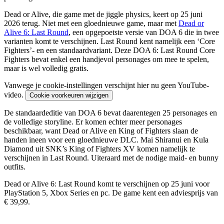
Dead or Alive, die game met de jiggle physics, keert op 25 juni
2026 terug. Niet met een gloednieuwe game, maar met
Dead or
Alive 6: Last Round
, een opgepoetste versie van DOA 6 die in twee
varianten komt te verschijnen. Last Round kent namelijk een ‘Core
Fighters’- en een standaardvariant. Deze DOA 6: Last Round Core
Fighters bevat enkel een handjevol personages om mee te spelen,
maar is wel volledig gratis.
Vanwege je cookie-instellingen verschijnt hier nu geen YouTube-
video.
Cookie voorkeuren wijzigen
De standaardeditie van DOA 6 bevat daarentegen 25 personages en
de volledige storyline. Er komen echter meer personages
beschikbaar, want Dead or Alive en King of Fighters slaan de
handen ineen voor een gloednieuwe DLC. Mai Shiranui en Kula
Diamond uit SNK’s King of Fighters XV komen namelijk te
verschijnen in Last Round. Uiteraard met de nodige maid- en bunny
outfits.
Dead or Alive 6: Last Round komt te verschijnen op 25 juni voor
PlayStation 5, Xbox Series en pc. De game kent een adviesprijs van
€ 39,99.