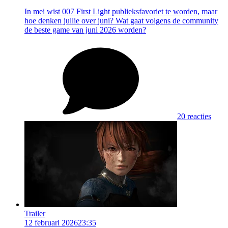
In mei wist 007 First Light publieksfavoriet te worden, maar
hoe denken jullie over juni? Wat gaat volgens de community
de beste game van juni 2026 worden?
20 reacties
Trailer
12 februari 2026
23:35