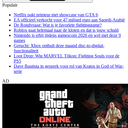
Populair
Netflix pakt primeur met showcase van GTA 6
EA officieel verkocht voor 47 miljard euro aan Saoedi-Arabië
De Rondvraag: Wat is je favoriete fightinggame?
Roblox gaat helemaal naar de kloten en dat is jouw schuld
Nintendo is erbij tijdens gamescom 2026 en wel met deze 9
games
Gerucht: Xbox onthult deze maand disc-to-digital-
functionaliteit
Loot Drop: Win MARVEL Tōkon: Fighting Souls voor de
PS5
Dave Bautista in gesprek voor rol van Kratos in God of War-
serie
AD