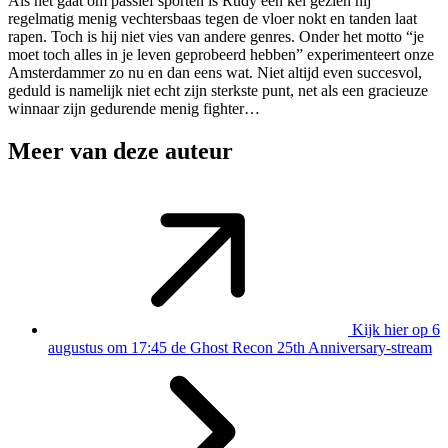
Als het gaat om passief sporten is Rudy een kei gezien hij
regelmatig menig vechtersbaas tegen de vloer nokt en tanden laat
rapen. Toch is hij niet vies van andere genres. Onder het motto “je
moet toch alles in je leven geprobeerd hebben” experimenteert onze
Amsterdammer zo nu en dan eens wat. Niet altijd even succesvol,
geduld is namelijk niet echt zijn sterkste punt, net als een gracieuze
winnaar zijn gedurende menig fighter…
Meer van deze auteur
Kijk hier op 6
augustus om 17:45 de Ghost Recon 25th Anniversary-stream