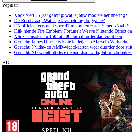
Populair
Xbox viert 25 jaar gaming: wat is jouw mooiste herinnering?
De Rondvraag: Wat is je favoriete fightinggame?
EA officieel verkocht voor 47 miljard euro aan Saoedi-Arabië
Kijk hier de Fire Emblem: Fortune's Weave Nintendo Direct o
Xbox-consoles nu 150 tot 200 euro duurder dan voorheen
Gerucht: James Howletts blote kadetjes in Marvel's Wolverine t
Gerucht: Nvidia- en AMD-videokaarten weer duurder door stij
Gerucht: Xbox onthult deze maand disc-to-digital-functionalitei
AD