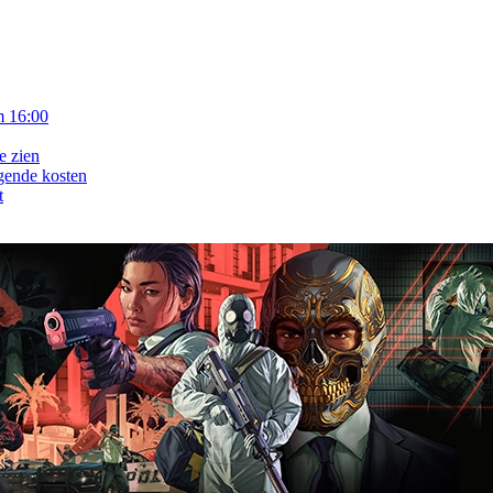
m 16:00
e zien
gende kosten
t