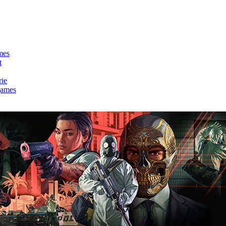
mes
t
rie
games