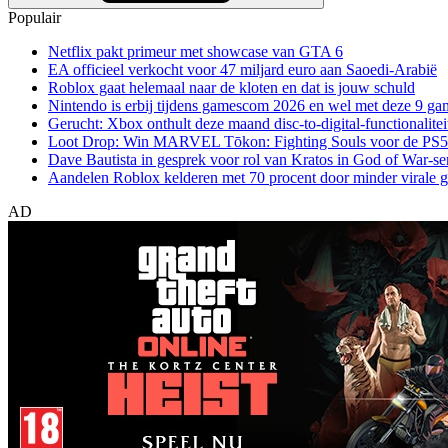
Populair
Netflix pakt primeur met showcase van GTA 6
EA officieel verkocht voor 47 miljard euro aan Saoedi-Arabië
Roblox gaat helemaal naar de kloten en dat is jouw schuld
Nintendo is erbij tijdens gamescom 2026 en wel met deze 9 ga
Gerucht: Xbox onthult deze maand disc-to-digital-functionalitei
Loot Drop: Win MARVEL Tōkon: Fighting Souls voor de PS5
Dave Bautista in gesprek voor rol van Kratos in God of War-se
Aandelen Roblox kelderen met 70 procent door minder virale 
AD