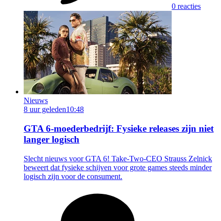
0 reacties
Nieuws
8 uur geleden
10:48
GTA 6-moederbedrijf: Fysieke releases zijn niet
langer logisch
Slecht nieuws voor GTA 6! Take-Two-CEO Strauss Zelnick
beweert dat fysieke schijven voor grote games steeds minder
logisch zijn voor de consument.