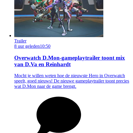
Trailer
8 uur geleden
10:50
Overwatch D.Mon-gameplaytrailer toont mix
van D.Va en Reinhardt
Mocht je willen weten hoe de nieuwste Hero in Overwatch
speelt, goed nieuws! De nieuwe gameplaytrailer toont precies
wat D.Mon naar de game brengt.