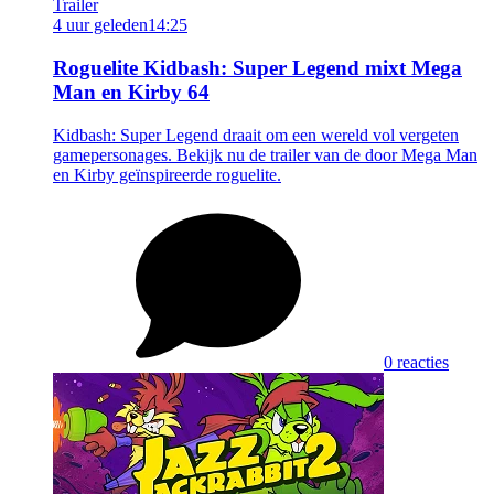
Trailer
4 uur geleden
14:25
Roguelite Kidbash: Super Legend mixt Mega
Man en Kirby 64
Kidbash: Super Legend draait om een wereld vol vergeten
gamepersonages. Bekijk nu de trailer van de door Mega Man
en Kirby geïnspireerde roguelite.
0 reacties