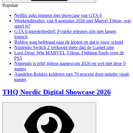
Populair
Netflix pakt primeur met showcase van GTA 6
Weekendmodus: van 8 augustus 2026 met Marvel Tōkon, wat
speel jij?
GTA 6-moederbedrijf: Fysieke releases zijn niet langer
logisch
Roblox gaat helemaal naar de kloten en dat is jouw schuld
Nintendo Switch 2 verkoopt meer dan de GameCube
Loot Drop: Win MARVEL Tōkon: Fighting Souls voor de
PS5
Nintendo is erbij tijdens gamescom 2026 en wel met deze 9
games
Aandelen Roblox kelderen met 70 procent door minder virale
games
THQ Nordic Digital Showcase 2026