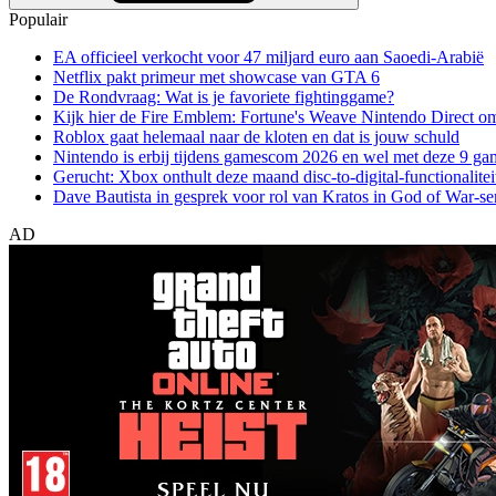
Populair
EA officieel verkocht voor 47 miljard euro aan Saoedi-Arabië
Netflix pakt primeur met showcase van GTA 6
De Rondvraag: Wat is je favoriete fightinggame?
Kijk hier de Fire Emblem: Fortune's Weave Nintendo Direct o
Roblox gaat helemaal naar de kloten en dat is jouw schuld
Nintendo is erbij tijdens gamescom 2026 en wel met deze 9 ga
Gerucht: Xbox onthult deze maand disc-to-digital-functionalitei
Dave Bautista in gesprek voor rol van Kratos in God of War-se
AD