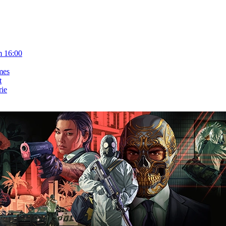
m 16:00
mes
t
rie