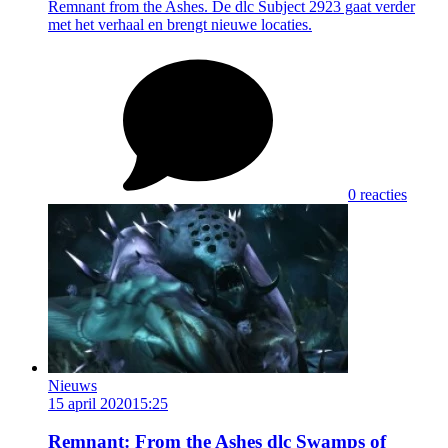
Remnant from the Ashes. De dlc Subject 2923 gaat verder
met het verhaal en brengt nieuwe locaties.
0 reacties
Nieuws
15 april 2020
15:25
Remnant: From the Ashes dlc Swamps of