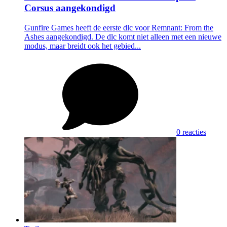
Corsus aangekondigd
Gunfire Games heeft de eerste dlc voor Remnant: From the
Ashes aangekondigd. De dlc komt niet alleen met een nieuwe
modus, maar breidt ook het gebied...
0 reacties