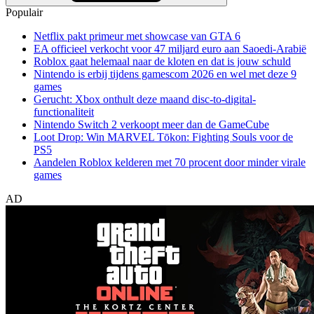
Populair
Netflix pakt primeur met showcase van GTA 6
EA officieel verkocht voor 47 miljard euro aan Saoedi-Arabië
Roblox gaat helemaal naar de kloten en dat is jouw schuld
Nintendo is erbij tijdens gamescom 2026 en wel met deze 9
games
Gerucht: Xbox onthult deze maand disc-to-digital-
functionaliteit
Nintendo Switch 2 verkoopt meer dan de GameCube
Loot Drop: Win MARVEL Tōkon: Fighting Souls voor de
PS5
Aandelen Roblox kelderen met 70 procent door minder virale
games
AD