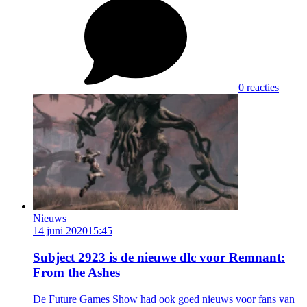
0 reacties
Nieuws
14 juni 2020
15:45
Subject 2923 is de nieuwe dlc voor Remnant:
From the Ashes
De Future Games Show had ook goed nieuws voor fans van