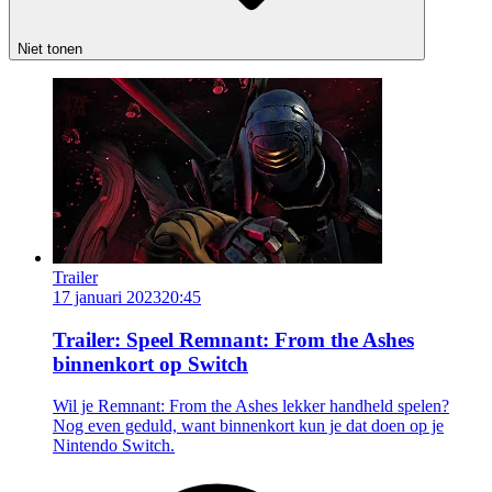
Niet tonen
Trailer
17 januari 2023
20:45
Trailer: Speel Remnant: From the Ashes
binnenkort op Switch
Wil je Remnant: From the Ashes lekker handheld spelen?
Nog even geduld, want binnenkort kun je dat doen op je
Nintendo Switch.