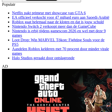
Populair
Netflix pakt primeur met showcase van GTA 6
EA officieel verkocht voor 47 miljard euro aan Saoedi-Arabië
Roblox gaat helemaal naar de kloten en dat is jouw schuld
Nintendo Switch 2 verkoopt meer dan de GameCube
Nintendo is erbij tijdens gamescom 2026 en wel met deze 9
games
Loot Drop: Win MARVEL Tōkon: Fighting Souls voor de
PS5
Aandelen Roblox kelderen met 70 procent door minder virale
games
Halo Studios geraakt door ontslagronde
AD