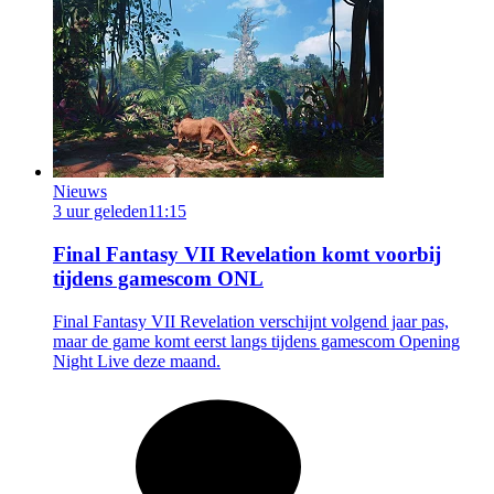
Nieuws
3 uur geleden
11:15
Final Fantasy VII Revelation komt voorbij
tijdens gamescom ONL
Final Fantasy VII Revelation verschijnt volgend jaar pas,
maar de game komt eerst langs tijdens gamescom Opening
Night Live deze maand.