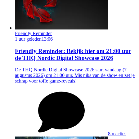
Friendly Reminder
1 uur geleden
13:06
Friendly Reminder: Bekijk hier om 21:00 uur
de THQ Nordic Digital Showcase 2026
De THQ Nordic Digital Showcase 2026 start vandaag (7
augustus 2026) om 21:00 uur. Mis niks van de show en zet je
schrap voor toffe game-reveals!
8 reacties