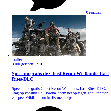
0 reacties
Trailer
3 uur geleden
11:10
Speel nu gratis de Ghost Recon Wildlands: Last
Rites-DLC
Speel nu de gratis Ghost Recon Wildlands: Last Rites-DLC.
Jaag op kopstuk La Llorona, neem het op tegen The Predator
en speel Wildlands nu in 4K met 60fps.