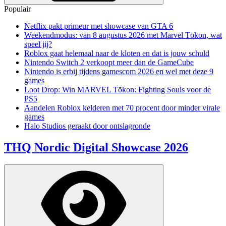
Populair
Netflix pakt primeur met showcase van GTA 6
Weekendmodus: van 8 augustus 2026 met Marvel Tōkon, wat
speel jij?
Roblox gaat helemaal naar de kloten en dat is jouw schuld
Nintendo Switch 2 verkoopt meer dan de GameCube
Nintendo is erbij tijdens gamescom 2026 en wel met deze 9
games
Loot Drop: Win MARVEL Tōkon: Fighting Souls voor de
PS5
Aandelen Roblox kelderen met 70 procent door minder virale
games
Halo Studios geraakt door ontslagronde
THQ Nordic Digital Showcase 2026