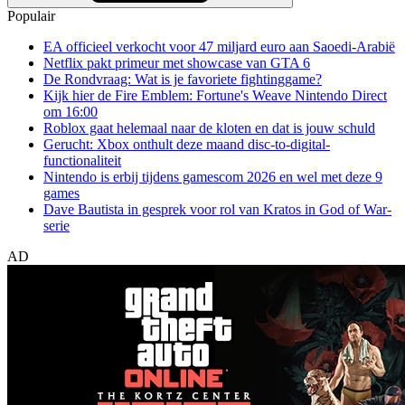
Populair
EA officieel verkocht voor 47 miljard euro aan Saoedi-Arabië
Netflix pakt primeur met showcase van GTA 6
De Rondvraag: Wat is je favoriete fightinggame?
Kijk hier de Fire Emblem: Fortune's Weave Nintendo Direct
om 16:00
Roblox gaat helemaal naar de kloten en dat is jouw schuld
Gerucht: Xbox onthult deze maand disc-to-digital-
functionaliteit
Nintendo is erbij tijdens gamescom 2026 en wel met deze 9
games
Dave Bautista in gesprek voor rol van Kratos in God of War-
serie
AD