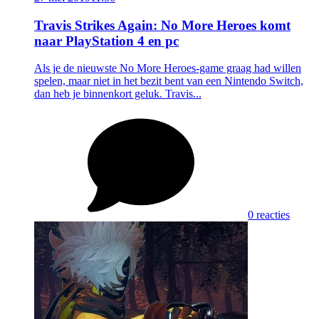
Travis Strikes Again: No More Heroes komt
naar PlayStation 4 en pc
Als je de nieuwste No More Heroes-game graag had willen
spelen, maar niet in het bezit bent van een Nintendo Switch,
dan heb je binnenkort geluk. Travis...
0 reacties