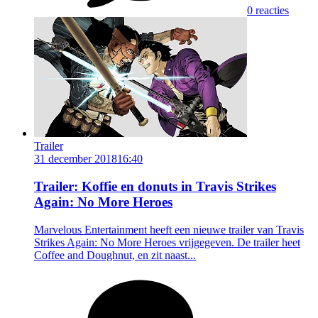
0 reacties
Trailer
31 december 2018
16:40
Trailer: Koffie en donuts in Travis Strikes
Again: No More Heroes
Marvelous Entertainment heeft een nieuwe trailer van Travis
Strikes Again: No More Heroes vrijgegeven. De trailer heet
Coffee and Doughnut, en zit naast...