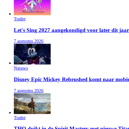
Trailer
Let's Sing 2027 aangekondigd voor later dit jaar
7 augustus 2026
Nieuws
Disney Epic Mickey Rebrushed komt naar mobie
7 augustus 2026
Trailer
THQ duikt in de Spirit Mastery met nieuwe Titan