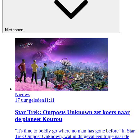
Niet tonen
Nieuws
17 uur geleden
11:11
Star Trek: Outposts Unknown zet koers naar
de planeet Kourou
"It's time to boldly go where no man has gone before" in Star
Trek Outpost Unknown, wat in dit geval een tripje naar de