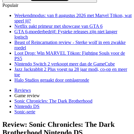
Populair
Weekendmodus: van 8 augustus 2026 met Marvel Tōkon, wat
speel jij?
Netflix pakt primeur met showcase van GTA 6
GTA 6-moederbedrijf: Fysieke releases zijn niet langer
logisch
Beast of Reincarnation review - Sterke wolf in een zwakke
roedel
Loot Drop: Win MARVEL Tōkon: Fighting Souls voor de
PS5
Nintendo Switch 2 verkoopt meer dan de GameCube
Jazz Jackrabbit 2 Plus voegt na 28 jaar modi, co-op en meer
toe
Halo Studios geraakt door ontslagronde
Reviews
Game review
Sonic Chronicles: The Dark Brotherhood
Nintendo DS
Sonic-serie
Review: Sonic Chronicles: The Dark
Brotherhood Nintendo DS