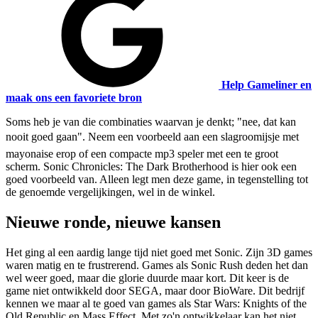
Help Gameliner en
maak ons een favoriete bron
Soms heb je van die combinaties waarvan je denkt; "nee, dat kan
nooit goed gaan". Neem een voorbeeld aan een slagroomijsje met
mayonaise erop of een compacte mp3 speler met een te groot
scherm. Sonic Chronicles: The Dark Brotherhood is hier ook een
goed voorbeeld van. Alleen legt men deze game, in tegenstelling tot
de genoemde vergelijkingen, wel in de winkel.
Nieuwe ronde, nieuwe kansen
Het ging al een aardig lange tijd niet goed met Sonic. Zijn 3D games
waren matig en te frustrerend. Games als Sonic Rush deden het dan
wel weer goed, maar die glorie duurde maar kort. Dit keer is de
game niet ontwikkeld door SEGA, maar door BioWare. Dit bedrijf
kennen we maar al te goed van games als Star Wars: Knights of the
Old Republic en Mass Effect. Met zo'n ontwikkelaar kan het niet