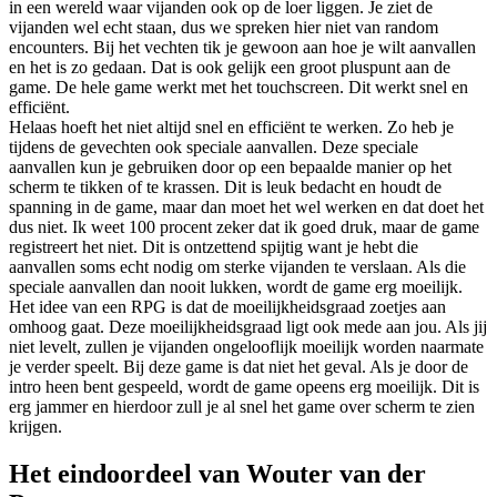
in een wereld waar vijanden ook op de loer liggen. Je ziet de
vijanden wel echt staan, dus we spreken hier niet van random
encounters. Bij het vechten tik je gewoon aan hoe je wilt aanvallen
en het is zo gedaan. Dat is ook gelijk een groot pluspunt aan de
game. De hele game werkt met het touchscreen. Dit werkt snel en
efficiënt.
Helaas hoeft het niet altijd snel en efficiënt te werken. Zo heb je
tijdens de gevechten ook speciale aanvallen. Deze speciale
aanvallen kun je gebruiken door op een bepaalde manier op het
scherm te tikken of te krassen. Dit is leuk bedacht en houdt de
spanning in de game, maar dan moet het wel werken en dat doet het
dus niet. Ik weet 100 procent zeker dat ik goed druk, maar de game
registreert het niet. Dit is ontzettend spijtig want je hebt die
aanvallen soms echt nodig om sterke vijanden te verslaan. Als die
speciale aanvallen dan nooit lukken, wordt de game erg moeilijk.
Het idee van een RPG is dat de moeilijkheidsgraad zoetjes aan
omhoog gaat. Deze moeilijkheidsgraad ligt ook mede aan jou. Als jij
niet levelt, zullen je vijanden ongelooflijk moeilijk worden naarmate
je verder speelt. Bij deze game is dat niet het geval. Als je door de
intro heen bent gespeeld, wordt de game opeens erg moeilijk. Dit is
erg jammer en hierdoor zull je al snel het game over scherm te zien
krijgen.
Het eindoordeel van Wouter van der