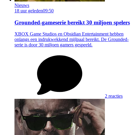
Nieuws
18 uur geleden
09:50
Grounded-gameserie bereikt 30 miljoen spelers
XBOX Game Studios en Obsidian Entertainment hebben
onlangs een indrukwekkend mijlpaal bereikt. De Grounded-
serie is door 30 miljoen gamers gespeeld.
2 reacties