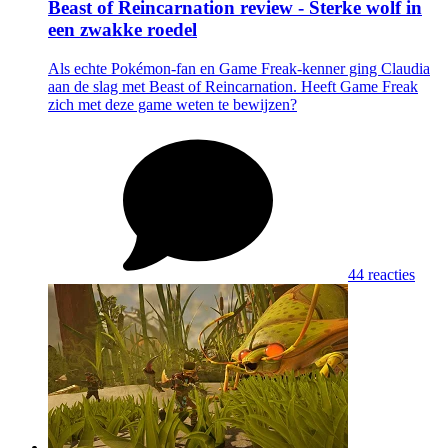
Beast of Reincarnation review - Sterke wolf in
een zwakke roedel
Als echte Pokémon-fan en Game Freak-kenner ging Claudia
aan de slag met Beast of Reincarnation. Heeft Game Freak
zich met deze game weten te bewijzen?
44 reacties