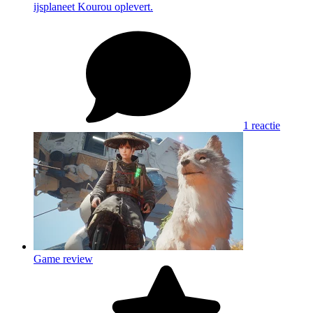
ijsplaneet Kourou oplevert.
1 reactie
Game review