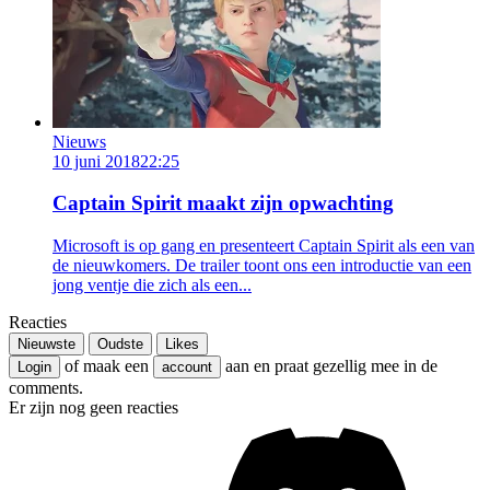
Nieuws
10 juni 2018
22:25
Captain Spirit maakt zijn opwachting
Microsoft is op gang en presenteert Captain Spirit als een van
de nieuwkomers. De trailer toont ons een introductie van een
jong ventje die zich als een...
Reacties
Nieuwste
Oudste
Likes
of maak een
aan en praat gezellig mee in de
Login
account
comments.
Er zijn nog geen reacties