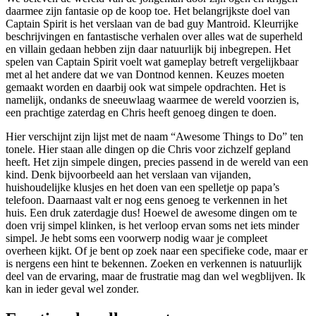
daarmee zijn fantasie op de koop toe. Het belangrijkste doel van
Captain Spirit is het verslaan van de bad guy Mantroid. Kleurrijke
beschrijvingen en fantastische verhalen over alles wat de superheld
en villain gedaan hebben zijn daar natuurlijk bij inbegrepen. Het
spelen van Captain Spirit voelt wat gameplay betreft vergelijkbaar
met al het andere dat we van Dontnod kennen. Keuzes moeten
gemaakt worden en daarbij ook wat simpele opdrachten. Het is
namelijk, ondanks de sneeuwlaag waarmee de wereld voorzien is,
een prachtige zaterdag en Chris heeft genoeg dingen te doen.
Hier verschijnt zijn lijst met de naam “Awesome Things to Do” ten
tonele. Hier staan alle dingen op die Chris voor zichzelf gepland
heeft. Het zijn simpele dingen, precies passend in de wereld van een
kind. Denk bijvoorbeeld aan het verslaan van vijanden,
huishoudelijke klusjes en het doen van een spelletje op papa’s
telefoon. Daarnaast valt er nog eens genoeg te verkennen in het
huis. Een druk zaterdagje dus! Hoewel de awesome dingen om te
doen vrij simpel klinken, is het verloop ervan soms net iets minder
simpel. Je hebt soms een voorwerp nodig waar je compleet
overheen kijkt. Of je bent op zoek naar een specifieke code, maar er
is nergens een hint te bekennen. Zoeken en verkennen is natuurlijk
deel van de ervaring, maar de frustratie mag dan wel wegblijven. Ik
kan in ieder geval wel zonder.