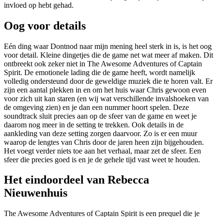
invloed op hebt gehad.
Oog voor details
Eén ding waar Dontnod naar mijn mening heel sterk in is, is het oog
voor detail. Kleine dingetjes die de game net wat meer af maken. Dit
ontbreekt ook zeker niet in The Awesome Adventures of Captain
Spirit. De emotionele lading die de game heeft, wordt namelijk
volledig ondersteund door de geweldige muziek die te horen valt. Er
zijn een aantal plekken in en om het huis waar Chris gewoon even
voor zich uit kan staren (en wij wat verschillende invalshoeken van
de omgeving zien) en je dan een nummer hoort spelen. Deze
soundtrack sluit precies aan op de sfeer van de game en weet je
daarom nog meer in de setting te trekken. Ook details in de
aankleding van deze setting zorgen daarvoor. Zo is er een muur
waarop de lengtes van Chris door de jaren heen zijn bijgehouden.
Het voegt verder niets toe aan het verhaal, maar zet de sfeer. Een
sfeer die precies goed is en je de gehele tijd vast weet te houden.
Het eindoordeel van Rebecca
Nieuwenhuis
The Awesome Adventures of Captain Spirit is een prequel die je