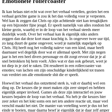
Emotionele rollercoaster
Ik kan helaas niet echt wat over het verhaal vertellen, gezien het een
verhaal gerichte game is zou ik het dan volledig voor je verpesten.
Wel kan ik zeggen dat Chris op zijn achttiende niet kan terugkijken
op een bijzonder fijne jeugd. Er speelt namelijk van alles rondom het
kleine gezin, waarbij er in de loop van het verhaal steeds meer
duidelijk wordt. Over het verhaal kan ik eigenlijk niks anders
zeggen dan dat deze kort maar krachtig is. In ongeveer twee uur tijd,
zo lang duurt de game ongeveer, word je namelijk stapelgek op
Chris. Hij heeft nog het volledig naïeve van een kind, maar heeft
daarnaast wel degelijk door wat er allemaal speelt. Met zijn negen
jaar is het een heel divers personage en dit zorgt ervoor dat je je al
snel betrokken bij hem voelt. Alles wat er dan ook gebeurt, weet je
tot diep in je ziel te raken. Dit resulteert in een rollercoaster van
emoties; van lachen om zijn onschuldige kinderlijkheid tot tranen
van verdriet om alle emotionele shit die er speelt.
Hoewel het verhaal dus ontzettend sterk is, valt er daarbij wel een
ding op. De keuzes die je moet maken zijn zeer simpel en hebben
eigenlijk amper invloed. Games als deze zijn interactief en jouw
keuzes bepalen de loop van het verhaal. Nu heb je die keuzes hier
zeer zeker en het lokt soms een net iets andere reactie uit, maar veel
verschil maakt het niet. De manier van vertelling weet je dus tot het
einde te boeien, maar daarna besef je eigenlijk dat je daar zelf amper