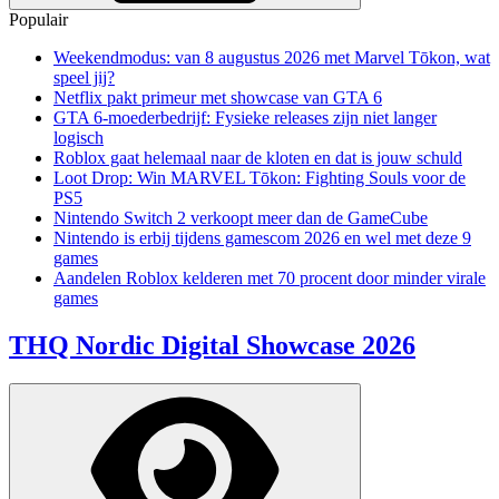
Populair
Weekendmodus: van 8 augustus 2026 met Marvel Tōkon, wat
speel jij?
Netflix pakt primeur met showcase van GTA 6
GTA 6-moederbedrijf: Fysieke releases zijn niet langer
logisch
Roblox gaat helemaal naar de kloten en dat is jouw schuld
Loot Drop: Win MARVEL Tōkon: Fighting Souls voor de
PS5
Nintendo Switch 2 verkoopt meer dan de GameCube
Nintendo is erbij tijdens gamescom 2026 en wel met deze 9
games
Aandelen Roblox kelderen met 70 procent door minder virale
games
THQ Nordic Digital Showcase 2026