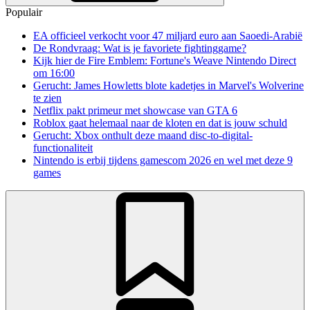
Populair
EA officieel verkocht voor 47 miljard euro aan Saoedi-Arabië
De Rondvraag: Wat is je favoriete fightinggame?
Kijk hier de Fire Emblem: Fortune's Weave Nintendo Direct
om 16:00
Gerucht: James Howletts blote kadetjes in Marvel's Wolverine
te zien
Netflix pakt primeur met showcase van GTA 6
Roblox gaat helemaal naar de kloten en dat is jouw schuld
Gerucht: Xbox onthult deze maand disc-to-digital-
functionaliteit
Nintendo is erbij tijdens gamescom 2026 en wel met deze 9
games