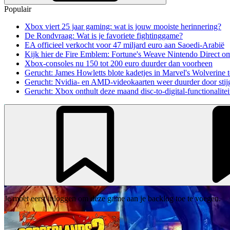
Populair
Xbox viert 25 jaar gaming: wat is jouw mooiste herinnering?
De Rondvraag: Wat is je favoriete fightinggame?
EA officieel verkocht voor 47 miljard euro aan Saoedi-Arabië
Kijk hier de Fire Emblem: Fortune's Weave Nintendo Direct o
Xbox-consoles nu 150 tot 200 euro duurder dan voorheen
Gerucht: James Howletts blote kadetjes in Marvel's Wolverine t
Gerucht: Nvidia- en AMD-videokaarten weer duurder door stij
Gerucht: Xbox onthult deze maand disc-to-digital-functionalitei
Je moet eerst inloggen om deze game aan je backlog toe te voegen.