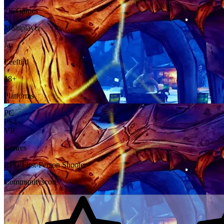
2K Games
Multiplayer
Ja
Leeftijd
18+
Platforms
PC
PS4
VR
Genres
RPG
First-Person Shooter
Communityscore