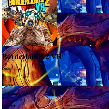
Borderlands 2 VR
Ontwikkelaar
Gearbox Software
Release
14 december 2018
+
-
Uitgever