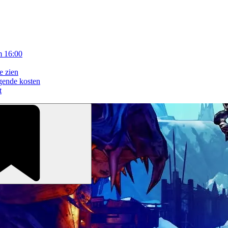
m 16:00
e zien
gende kosten
t