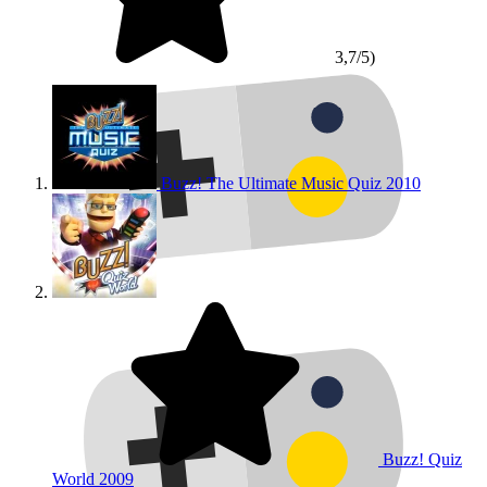
3,7/5)
Buzz! The Ultimate Music Quiz
2010
Buzz! Quiz
World
2009