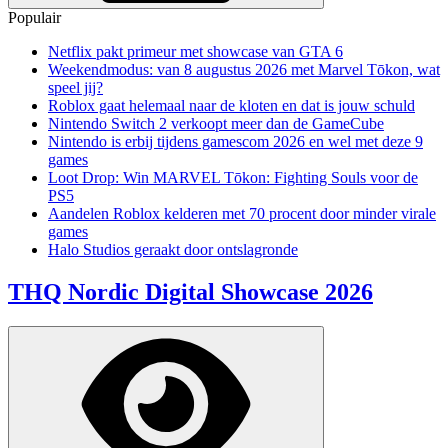
Populair
Netflix pakt primeur met showcase van GTA 6
Weekendmodus: van 8 augustus 2026 met Marvel Tōkon, wat
speel jij?
Roblox gaat helemaal naar de kloten en dat is jouw schuld
Nintendo Switch 2 verkoopt meer dan de GameCube
Nintendo is erbij tijdens gamescom 2026 en wel met deze 9
games
Loot Drop: Win MARVEL Tōkon: Fighting Souls voor de
PS5
Aandelen Roblox kelderen met 70 procent door minder virale
games
Halo Studios geraakt door ontslagronde
THQ Nordic Digital Showcase 2026