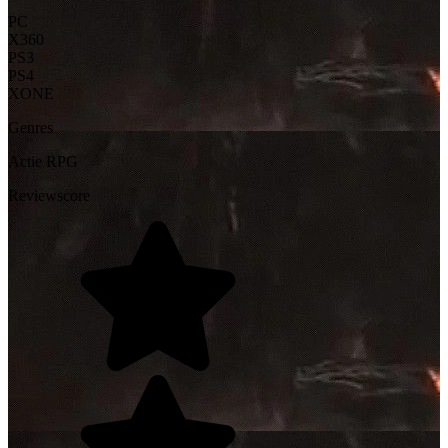
PC
X360
PS3
PS4
XONE
Genres
Actie
RPG
Reviewscore