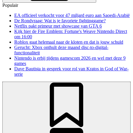
Populair
EA officieel verkocht voor 47 miljard euro aan Saoedi-Arabië
De Rondvraag: Wat is je favoriete fightinggame?
Netflix pakt primeur met showcase van GTA 6
Kijk hier de Fire Emblem: Fortune's Weave Nintendo Direct
om 16:00
Roblox gaat helemaal naar de kloten en dat is jouw schuld
Gerucht: Xbox onthult deze maand disc-to-digital-
functionaliteit
Nintendo is erbij tijdens gamescom 2026 en wel met deze 9
games
Dave Bautista in gesprek voor rol van Kratos in God of War-
serie