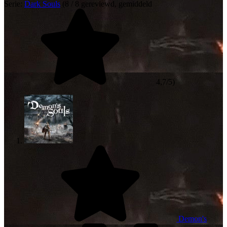
Serie:
Dark Souls
(8 / 8 gereviewd, gemiddeld
4,7/5)
Demon's