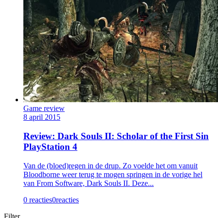
Game review
8 april 2015
Review: Dark Souls II: Scholar of the First Sin
PlayStation 4
Van de (bloed)regen in de drup. Zo voelde het om vanuit
Bloodborne weer terug te mogen springen in de vorige hel
van From Software, Dark Souls II. Deze...
0 reacties
0
reacties
Filter