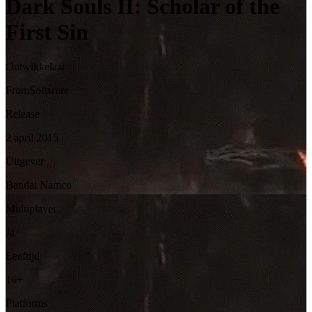
Dark Souls II: Scholar of the
First Sin
Ontwikkelaar
FromSoftware
Release
2 april 2015
Uitgever
Bandai Namco
Multiplayer
Ja
Leeftijd
16+
Platforms