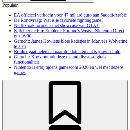
Populair
EA officieel verkocht voor 47 miljard euro aan Saoedi-Arabië
De Rondvraag: Wat is je favoriete fightinggame?
Netflix pakt primeur met showcase van GTA 6
Kijk hier de Fire Emblem: Fortune's Weave Nintendo Direct
om 16:00
Gerucht: James Howletts blote kadetjes in Marvel's Wolverine
te zien
Roblox gaat helemaal naar de kloten en dat is jouw schuld
Gerucht: Xbox onthult deze maand disc-to-digital-
functionaliteit
Nintendo is erbij tijdens gamescom 2026 en wel met deze 9
games