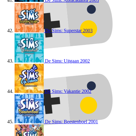
De Sims: Abracadabra
2003
De Sims: Superstar
2003
De Sims: Uitgaan
2002
De Sims: Vakantie
2002
De Sims: Beestenboel
2001