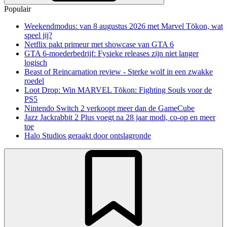
Populair
Weekendmodus: van 8 augustus 2026 met Marvel Tōkon, wat
speel jij?
Netflix pakt primeur met showcase van GTA 6
GTA 6-moederbedrijf: Fysieke releases zijn niet langer
logisch
Beast of Reincarnation review - Sterke wolf in een zwakke
roedel
Loot Drop: Win MARVEL Tōkon: Fighting Souls voor de
PS5
Nintendo Switch 2 verkoopt meer dan de GameCube
Jazz Jackrabbit 2 Plus voegt na 28 jaar modi, co-op en meer
toe
Halo Studios geraakt door ontslagronde