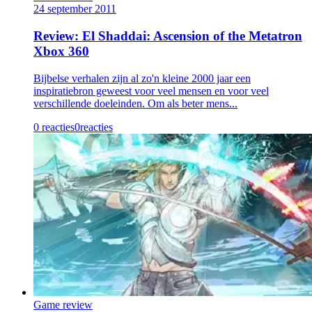
24 september 2011
Review: El Shaddai: Ascension of the Metatron
Xbox 360
Bijbelse verhalen zijn al zo'n kleine 2000 jaar een
inspiratiebron geweest voor veel mensen en voor veel
verschillende doeleinden. Om als beter mens...
0 reacties
0
reacties
Game review