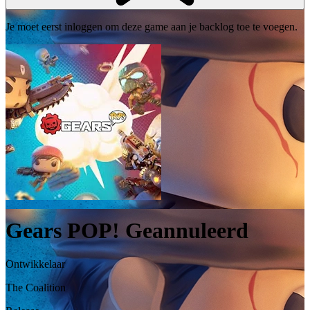
Je moet eerst inloggen om deze game aan je backlog toe te voegen.
Gears POP!
Geannuleerd
Ontwikkelaar
The Coalition