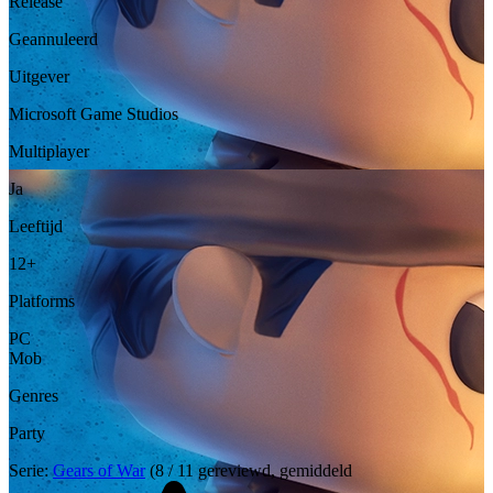
Release
Geannuleerd
Uitgever
Microsoft Game Studios
Multiplayer
Ja
Leeftijd
12+
Platforms
PC
Mob
Genres
Party
Serie:
Gears of War
(8 / 11 gereviewd, gemiddeld