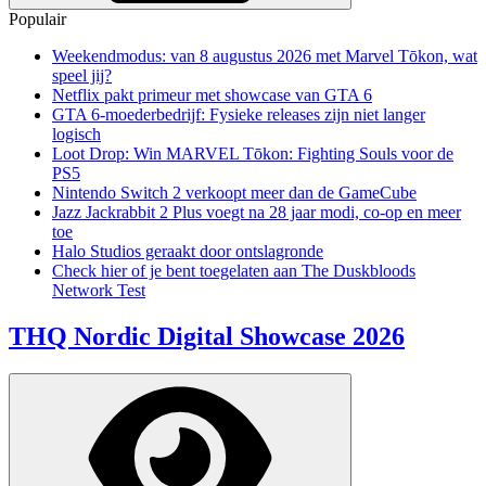
Populair
Weekendmodus: van 8 augustus 2026 met Marvel Tōkon, wat
speel jij?
Netflix pakt primeur met showcase van GTA 6
GTA 6-moederbedrijf: Fysieke releases zijn niet langer
logisch
Loot Drop: Win MARVEL Tōkon: Fighting Souls voor de
PS5
Nintendo Switch 2 verkoopt meer dan de GameCube
Jazz Jackrabbit 2 Plus voegt na 28 jaar modi, co-op en meer
toe
Halo Studios geraakt door ontslagronde
Check hier of je bent toegelaten aan The Duskbloods
Network Test
THQ Nordic Digital Showcase 2026