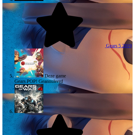
Gears 5
2019
Deze game
Gears POP!
Geannuleerd