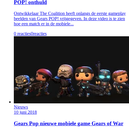
POP! onthuld
Ontwikkelaar The Coalition heeft onlangs de eerste gameplay
beelden van Gears POP! vrijgegeven. In deze video is te zien
hoe een match er in de mobiele...
0 reacties
0
reacties
Nieuws
10 juni 2018
Gears Pop nieuwe mobiele game Gears of War