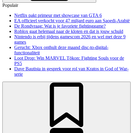
Populair
Netflix pakt primeur met showcase van GTA 6
EA officieel verkocht voor 47 miljard euro aan Saoedi-Arabië
De Rondvraag: Wat is je favoriete fightinggame?
Roblox gaat helemaal naar de kloten en dat is jouw schuld
Nintendo is erbij tijdens gamescom 2026 en wel met deze 9
games
Gerucht: Xbox onthult deze maand disc-to-digital-
functionaliteit
Loot Drop: Win MARVEL Tōkon: Fighting Souls voor de
PS5
Dave Bautista in gesprek voor rol van Kratos in God of War-
serie