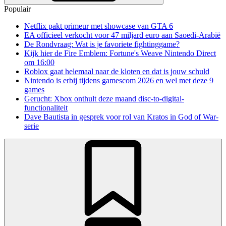
Populair
Netflix pakt primeur met showcase van GTA 6
EA officieel verkocht voor 47 miljard euro aan Saoedi-Arabië
De Rondvraag: Wat is je favoriete fightinggame?
Kijk hier de Fire Emblem: Fortune's Weave Nintendo Direct
om 16:00
Roblox gaat helemaal naar de kloten en dat is jouw schuld
Nintendo is erbij tijdens gamescom 2026 en wel met deze 9
games
Gerucht: Xbox onthult deze maand disc-to-digital-
functionaliteit
Dave Bautista in gesprek voor rol van Kratos in God of War-
serie