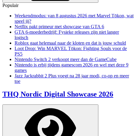
Populair
Weekendmodus: van 8 augustus 2026 met Marvel Tōkon, wat
speel jij?
Netflix pakt primeur met showcase van GTA 6
GTA 6-moederbedrijf: Fysieke releases zijn niet langer
logisch
Roblox gaat helemaal naar de kloten en dat is jouw schuld
Loot Drop: Win MARVEL Tōkon: Fighting Souls voor de
PS5
Nintendo Switch 2 verkoopt meer dan de GameCube
Nintendo is erbij tijdens gamescom 2026 en wel met deze 9
games
Jazz Jackrabbit 2 Plus voegt na 28 jaar modi, co-op en meer
toe
THQ Nordic Digital Showcase 2026