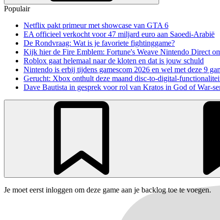
Populair
Netflix pakt primeur met showcase van GTA 6
EA officieel verkocht voor 47 miljard euro aan Saoedi-Arabië
De Rondvraag: Wat is je favoriete fightinggame?
Kijk hier de Fire Emblem: Fortune's Weave Nintendo Direct o
Roblox gaat helemaal naar de kloten en dat is jouw schuld
Nintendo is erbij tijdens gamescom 2026 en wel met deze 9 ga
Gerucht: Xbox onthult deze maand disc-to-digital-functionalitei
Dave Bautista in gesprek voor rol van Kratos in God of War-se
Je moet eerst inloggen om deze game aan je backlog toe te voegen.