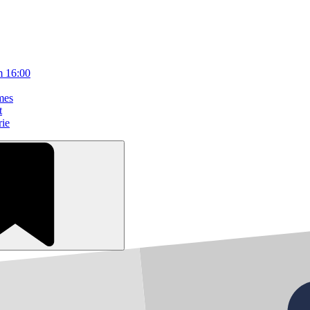
m 16:00
mes
t
rie