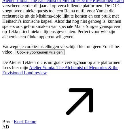
Atelier Yumia: The Alchemist of Memories & the Envisioned Land
verscheen eerder dit jaar al op verschillende platformen. De DLC
voegt twee unieke quests toe, een Reina outfit voor Yumia die
rechtstreeks uit de Mishima-dojo lijkt te komen en een pruik met
Heihachi’s iconische kapsel. Alsof dat nog niet genoeg is, kunnen
spelers ook gebruikmaken van speciale Mana Surges geïnspireerd
op Tekken-technieken tijdens gevechten. Perfect voor wie zijn
alchemie een flinke uppercut wil geven.
Vanwege je cookie-instellingen verschijnt hier nu geen YouTube-
video.
Cookie voorkeuren wijzigen
De Atelier Tekken-dlc is nu gratis verkrijgbaar op alle platformen.
Lees hier mijn
Atelier Yumia: The Alchemist of Memories & the
Envisioned Land review
.
Bron:
Koei Tecmo
AD