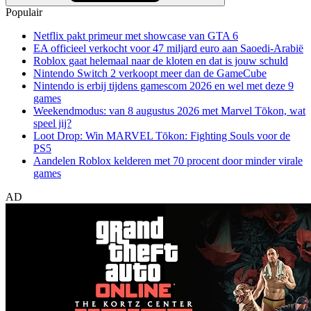
Populair
Netflix pakt primeur met showcase van GTA 6
EA officieel verkocht voor 47 miljard euro aan Saoedi-Arabië
Roblox gaat helemaal naar de kloten en dat is jouw schuld
Nintendo Switch 2 verkoopt meer dan de GameCube
Nintendo is erbij tijdens gamescom 2026 en wel met deze 9
games
Weekendmodus: van 8 augustus 2026 met Marvel Tōkon, wat
speel jij?
Loot Drop: Win MARVEL Tōkon: Fighting Souls voor de
PS5
Aandelen Roblox kelderen met 70 procent door minder virale
games
AD