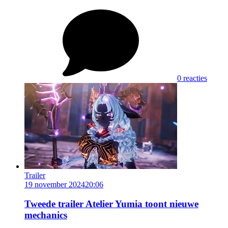
0 reacties
Trailer
19 november 2024
20:06
Tweede trailer Atelier Yumia toont nieuwe
mechanics