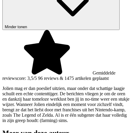
Minder tonen
Gemiddelde
reviewscore: 3,5/5
96 reviews
&
1475 artikelen geplaatst
Jolien mag er dan poeslief uitzien, maar onder dat schattige laagje
schuilt een echte contenttijger. De berichten vliegen je om de oren
en dankzij haar tomeloze werklust ben jij in no-time weer een stukje
wijzer. Wanneer Jolien eindelijk een moment voor zichzelf vindt,
brengt ze dat het liefst door met franchises uit het Nintendo-kamp,
zoals The Legend of Zelda. Al is er één subgenre dat haar volledig
in zijn greep houdt: (farming) sims.
Meer van deze auteur