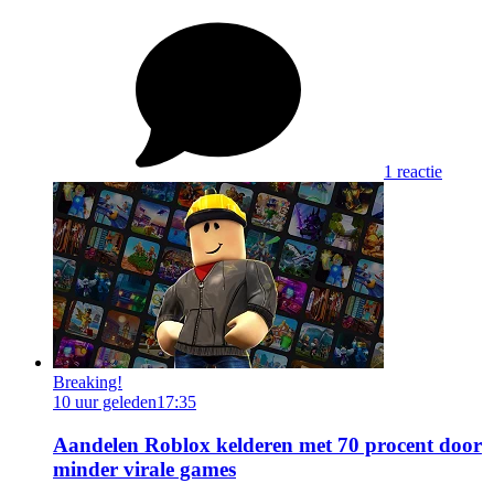
1 reactie
Breaking!
10 uur geleden
17:35
Aandelen Roblox kelderen met 70 procent door
minder virale games