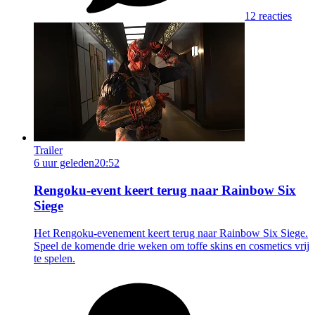
12 reacties
Trailer
6 uur geleden
20:52
Rengoku-event keert terug naar Rainbow Six
Siege
Het Rengoku-evenement keert terug naar Rainbow Six Siege.
Speel de komende drie weken om toffe skins en cosmetics vrij
te spelen.