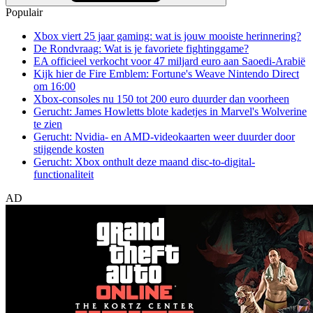
Populair
Xbox viert 25 jaar gaming: wat is jouw mooiste herinnering?
De Rondvraag: Wat is je favoriete fightinggame?
EA officieel verkocht voor 47 miljard euro aan Saoedi-Arabië
Kijk hier de Fire Emblem: Fortune's Weave Nintendo Direct
om 16:00
Xbox-consoles nu 150 tot 200 euro duurder dan voorheen
Gerucht: James Howletts blote kadetjes in Marvel's Wolverine
te zien
Gerucht: Nvidia- en AMD-videokaarten weer duurder door
stijgende kosten
Gerucht: Xbox onthult deze maand disc-to-digital-
functionaliteit
AD