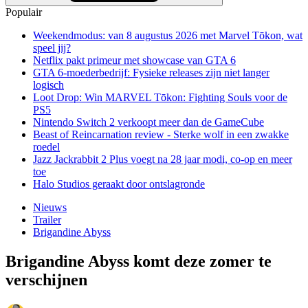
Populair
Weekendmodus: van 8 augustus 2026 met Marvel Tōkon, wat
speel jij?
Netflix pakt primeur met showcase van GTA 6
GTA 6-moederbedrijf: Fysieke releases zijn niet langer
logisch
Loot Drop: Win MARVEL Tōkon: Fighting Souls voor de
PS5
Nintendo Switch 2 verkoopt meer dan de GameCube
Beast of Reincarnation review - Sterke wolf in een zwakke
roedel
Jazz Jackrabbit 2 Plus voegt na 28 jaar modi, co-op en meer
toe
Halo Studios geraakt door ontslagronde
Nieuws
Trailer
Brigandine Abyss
Brigandine Abyss komt deze zomer te
verschijnen