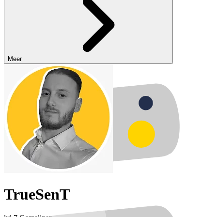
Meer
TrueSenT