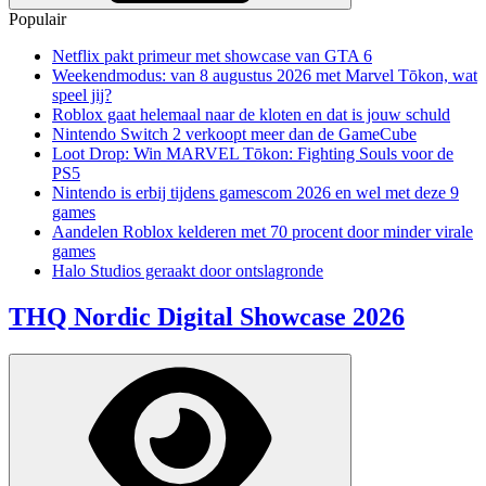
Populair
Netflix pakt primeur met showcase van GTA 6
Weekendmodus: van 8 augustus 2026 met Marvel Tōkon, wat
speel jij?
Roblox gaat helemaal naar de kloten en dat is jouw schuld
Nintendo Switch 2 verkoopt meer dan de GameCube
Loot Drop: Win MARVEL Tōkon: Fighting Souls voor de
PS5
Nintendo is erbij tijdens gamescom 2026 en wel met deze 9
games
Aandelen Roblox kelderen met 70 procent door minder virale
games
Halo Studios geraakt door ontslagronde
THQ Nordic Digital Showcase 2026