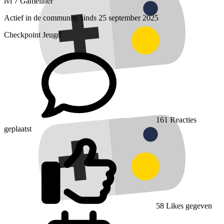
lvl 7
Gameliner
Actief in de community sinds 25 september 2025
Checkpoint Jeugd
161
Reacties
geplaatst
58
Likes gegeven