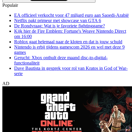
Populair
EA officieel verkocht voor 47 miljard euro aan Saoedi-Arabië
Netflix pakt primeur met showcase van GTA 6
De Rondvraag: Wat is je favoriete fightinggame?
Kijk hier de Fire Emblem: Fortune's Weave Nintendo Direct
om 16:00
Roblox gaat helemaal naar de kloten en dat is jouw schuld
Nintendo is erbij tijdens gamescom 2026 en wel met deze 9
games
Gerucht: Xbox onthult deze maand disc-to-digital-
functionaliteit
Dave Bautista in gesprek voor rol van Kratos in God of War-
serie
AD