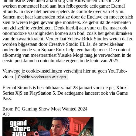
uit industrie-veteranen afkomstig van BioWare en Ubisoft. Ze
werken momenteel hard aan hun felbegeerde actiegame: Eternal
Strands. In deze titel nemen spelers de controle over van Brynn.
Samen met haar kameraden reist ze door de Enclave en moet ze zich
zien te weren tegen gevaarlijke monsters. Ze gebruikt de elementen
om zichzelf te verdedigen. Denk hierbij aan vuur en ijs, maar ook
onorthodoxe vaardigheden komen aan bod, zoals het gebruikmaken
van de zwaartekracht. Verder laat Yellow Brick Studios weten dat ze
worden bijgestaan door Creative Studio III. Ja, de ontwikkelaar
onder de hoede van Square Enix helpt een handje mee. De content
afkomstig van meesterartiest Yusuke Mogi mag je verwachten in de
eerste post-launch contentupdate ergens in de lente van 2025.
Vanwege je cookie-instellingen verschijnt hier nu geen YouTube-
video.
Cookie voorkeuren wijzigen
Eternal Strands is beschikbaar vanaf 28 januari voor de pc, Xbox
Series X|S en PlayStation 5. De actiegame lanceert ook via Game
Pass.
Bron: PC Gaming Show Most Wanted 2024
AD