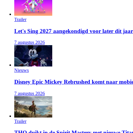
Trailer
Let's Sing 2027 aangekondigd voor later dit jaar
7 augustus 2026
Nieuws
Disney Epic Mickey Rebrushed komt naar mobie
7 augustus 2026
Trailer
THQ duikt in de Spirit Mastery met nieuwe Titan