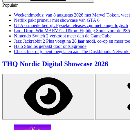
Populair
Weekendmodus: van 8 augustus 2026 met Marvel Tōkon, wat sp
Netflix pakt primeur met showcase van GTA 6
GTA 6-moederbedrijf: Fysieke releases zijn niet langer logisch
Loot Drop: Win MARVEL Tōkon: Fighting Souls voor de PS5
Nintendo Switch 2 verkoopt meer dan de GameCube
Jazz Jackrabbit 2 Plus voegt na 28 jaar modi, co-op en meer toe
Halo Studios geraakt door ontslagronde
Check hier of je bent toegelaten aan The Duskbloods Network 
THQ Nordic Digital Showcase 2026