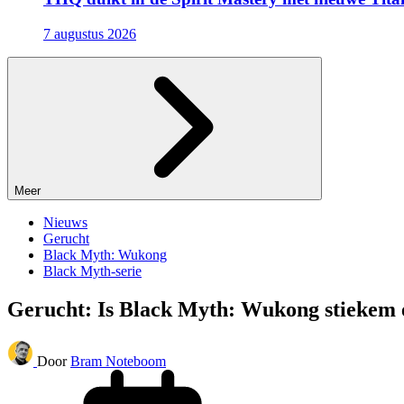
7 augustus 2026
Meer
Nieuws
Gerucht
Black Myth: Wukong
Black Myth-serie
Gerucht: Is Black Myth: Wukong stiekem 
Door
Bram Noteboom