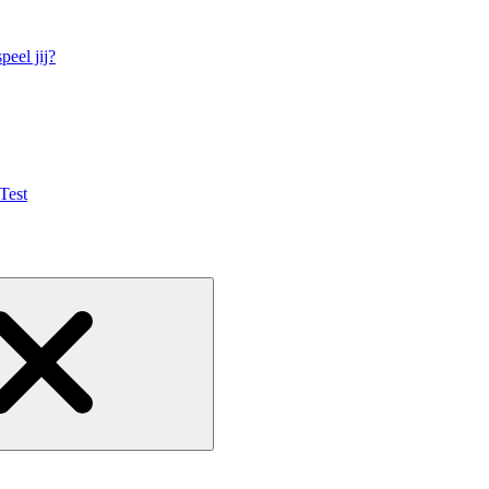
eel jij?
Test