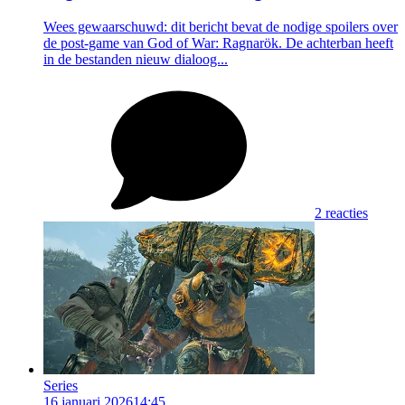
Wees gewaarschuwd: dit bericht bevat de nodige spoilers over
de post-game van God of War: Ragnarök. De achterban heeft
in de bestanden nieuw dialoog...
2 reacties
Series
16 januari 2026
14:45