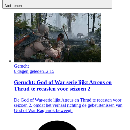
Niet tonen
Gerucht
6 dagen geleden
12:15
Gerucht: God of War-serie lijkt Atreus en
Thrud te recasten voor seizoen 2
De God of War-serie lijkt Atreus en Thrud te recasten voor
seizoen 2, omdat het verhaal richting de gebeurtenissen van
God of War Ragnarök beweegt.