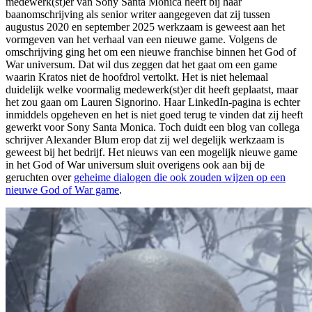
medewerk(st)er van Sony Santa Monica heeft bij haar
baanomschrijving als senior writer aangegeven dat zij tussen
augustus 2020 en september 2025 werkzaam is geweest aan het
vormgeven van het verhaal van een nieuwe game. Volgens de
omschrijving ging het om een nieuwe franchise binnen het God of
War universum. Dat wil dus zeggen dat het gaat om een game
waarin Kratos niet de hoofdrol vertolkt. Het is niet helemaal
duidelijk welke voormalig medewerk(st)er dit heeft geplaatst, maar
het zou gaan om Lauren Signorino. Haar LinkedIn-pagina is echter
inmiddels opgeheven en het is niet goed terug te vinden dat zij heeft
gewerkt voor Sony Santa Monica. Toch duidt een blog van collega
schrijver Alexander Blum erop dat zij wel degelijk werkzaam is
geweest bij het bedrijf. Het nieuws van een mogelijk nieuwe game
in het God of War universum sluit overigens ook aan bij de
geruchten over
geheime dialogen die ook zouden wijzen op een
nieuwe God of War game
.