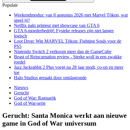
Populair
Weekendmodus: van 8 augustus 2026 met Marvel Tōkon, wat
speel jij?
Netflix pakt primeur met showcase van GTA 6
GTA 6-moederbedrijf: Fysieke releases zijn niet langer
logisch
Loot Drop: Win MARVEL Tōkon: Fighting Souls voor de
PS5
Nintendo Switch 2 verkoopt meer dan de GameCube
Beast of Reincarnation review - Sterke wolf in een zwakke
roedel
Jazz Jackrabbit 2 Plus voegt na 28 jaar modi, co-op en meer
toe
Halo Studios geraakt door ontslagronde
Nieuws
Gerucht
God of War: Ragnarök
God of War-serie
Gerucht: Santa Monica werkt aan nieuwe
game in God of War universum