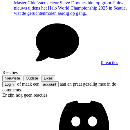
Master Chief-stemacteur Steve Downes hint op groot Halo-
nieuws tijdens het Halo World Championship 2025 in Seattle,
wat de geruchtenmolen aardig op gang...
0 reacties
Reacties
Nieuwste
Oudste
Likes
of maak een
aan en praat gezellig mee in de
Login
account
comments.
Er zijn nog geen reacties