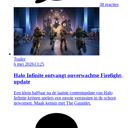
38 reacties
Trailer
6 mei 2026
13:25
Halo Infinite ontvangt onverwachtse Firefight-
update
Een klein halfjaar na de laatste contentupdate van Halo
Infinite krijgen spelers een mooie verrassing in de schoot
geworpen. Maak kennis met The Gauntlet.