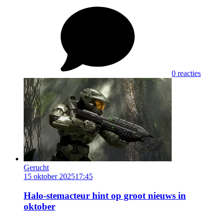
0 reacties
Gerucht
15 oktober 2025
17:45
Halo-stemacteur hint op groot nieuws in
oktober