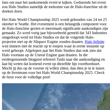
fans om naar het aankomende event te kijken. Gedurende het event
zou Halo Studios namelijk de toekomst van de Halo-franchise uit de
doeken doen.
Het Halo World Championship 2025 wordt gehouden van 24 tot 25
oktober te Seattle. Het evenement is een belangrijk component voor
de Halo-franchise gezien er meermaals significante aankondigen zijn
gemaakt. Zo werd vorig jaar bijvoorbeeld gemeld dat 343 Industries
omgedoopt werd tot Halo Studios en dat de volgende Halo-
projecten niet op de Slispace Engine zouden draaien.
Halo Infinite
wist immers niet de reactie op te roepen waar in eerste instantie op
werd gehoopt. Afgelopen jaar liet Halo Studios dan ook zien dat
Halo voortaan op de Unreal Engine gaat draaien. In die
eerdergenoemde blogpost refereert Tashi naar die aankondiging en
laat hij weten dat komend event op diezelfde lijn voortborduurt.
Mocht jij dus op de voorste rij willen zitten, dan dien je in te tunen
op de livestream voor het Halo World Championship 2025. Check
de bron voor de volledige post!