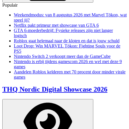
Populair
Weekendmodus: van 8 augustus 2026 met Marvel Tōkon, wat
speel jij?
Netflix pakt primeur met showcase van GTA 6
GTA 6-moederbedrijf: Fysieke releases zijn niet langer
logisch
Roblox gaat helemaal naar de kloten en dat is jouw schuld
Loot Drop: Win MARVEL Tōkon: Fighting Souls voor de
PS5
Nintendo Switch 2 verkoopt meer dan de GameCube
Nintendo is erbij tijdens gamescom 2026 en wel met deze 9
games
Aandelen Roblox kelderen met 70 procent door minder virale
games
THQ Nordic Digital Showcase 2026