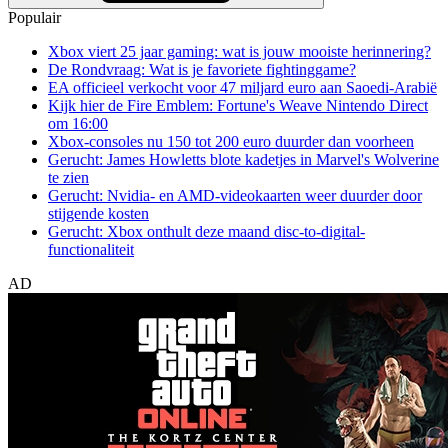
Populair
Xbox viert 25 jaar gaming: wat is jouw mooiste herinnering?
De Rondvraag: Wat is je favoriete fightinggame?
EA officieel verkocht voor 47 miljard euro aan Saoedi-Arabië
Kijk hier de Fire Emblem: Fortune's Weave Nintendo Direct
om 16:00
Xbox-consoles nu 150 tot 200 euro duurder dan voorheen
Gerucht: James Howletts blote kadetjes in Marvel's Wolverine
te zien
Gerucht: Nvidia- en AMD-videokaarten weer duurder door
stijgende kosten
Gerucht: Xbox onthult deze maand disc-to-digital-
functionaliteit
AD