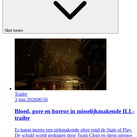
Niet tonen
Trailer
3 juni 2026
00:56
Bloed, gore en horror in misselijkmakende ILL-
trailer
Er hangt ineens een ziekmakende sfeer rond de State of Play.
De schuld wordt gedragen door Team Clout en diens nieuwe