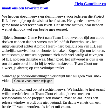
Help Gameliner en
maak ons een favoriete bron
We hebben goed nieuws en slecht nieuws voor iedereen die Project
ILL al een tijdje op de wishlist heeft staan. Het goede nieuws: de
game toont weer teken van leven. Het slechte nieuws, daar hebben
we het dan ook wel een beetje mee gezegd.
Tijdens Summer Game Fest nam Team Clout even de tijd om uit de
doeken te doen dat het samen met Mundfish Powerhouse - het
uitgeverslabel achter Atomic Heart - hard bezig is om van ILL een
ziekelijke survival horror shooter te maken. Ergens fijn om te horen,
want sommige mensen begonnen zich toch wel aardig af te vragen
of ILL nog een dingetje was. Maar goed, het antwoord is dus ja en
om dat antwoord kracht bij te zetten, trakteerde Team Clout ons
alweer, ja alweer, op een verknipte trailer.
Vanwege je cookie-instellingen verschijnt hier nu geen YouTube-
video.
Cookie voorkeuren wijzigen
Afijn, terugkomend op het slechte nieuws. We hadden je heel graag
willen mededelen dat Team Clout ein-de-lijk eens met een
releasedatum op de proppen zou komen, maar helaas. Zelfs een
release window wordt ons niet gegund. En dat is wel iets om een
beetje 'ill' van te worden, als je het mij vraagt.