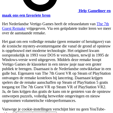
Help Gameliner en
maak ons een favoriete bron
Het Nederlandse Vertigo Games heeft de releasedatum van
The 7th
Guest Remake
vrijgegeven. Via een geüpdatete trailer leren we meer
over de aanstaande remake.
Het gaat om een volledige remake (geen remaster of heruitgave) van
de iconische mystery-avonturengame die vanaf de grond af opnieuw
is opgebouwd met moderne technologie. Het origineel kwam
oorspronkelijk in 1993 voor DOS te verschijnen, terwijl in 1995 de
Windows-versie werd uitgegeven. Middels deze remake hoopt
Vertigo Games de klassieker in een nieuw jasje naar een groter
publiek te brengen. Daarnaast is de Nederlandse ontwikkelaar in een
gulle bui. Eigenaren van The 7th Guest VR op Steam of PlayStation
ontvangen de remake kosteloos bij lancering. Daarnaast krijgen
spelers die de remake aanschaffen op Steam of PlayStation 5 gratis
toegang tot The 7th Guest VR op Steam VR of PlayStation VR2.
Ja, de fans krijgen dus gratis de kans om te genieten van de opnieuw
ontworpen puzzels, volledig herwerkte omgevingen en nieuw
opgenomen volumetrische videoperformances.
Vanwege je cookie-instellingen verschijnt hier nu geen YouTube-