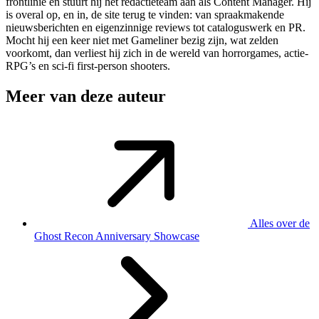
frontlinie en stuurt hij het redactieteam aan als Content Manager. Hij
is overal op, en in, de site terug te vinden: van spraakmakende
nieuwsberichten en eigenzinnige reviews tot cataloguswerk en PR.
Mocht hij een keer niet met Gameliner bezig zijn, wat zelden
voorkomt, dan verliest hij zich in de wereld van horrorgames, actie-
RPG’s en sci-fi first-person shooters.
Meer van deze auteur
Alles over de
Ghost Recon Anniversary Showcase