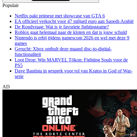
Populair
Netflix pakt primeur met showcase van GTA 6
EA officieel verkocht voor 47 miljard euro aan Saoedi-Arabië
De Rondvraag: Wat is je favoriete fightinggame?
Roblox gaat helemaal naar de kloten en dat is jouw schuld
Nintendo is erbij tijdens gamescom 2026 en wel met deze 9
games
Gerucht: Xbox onthult deze maand disc-to-digital-
functionaliteit
Loot Drop: Win MARVEL Tōkon: Fighting Souls voor de
PS5
Dave Bautista in gesprek voor rol van Kratos in God of War-
serie
AD