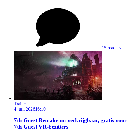
15 reacties
Trailer
4 juni 2026
16:10
7th Guest Remake nu verkrijgbaar, gratis voor
7th Guest VR-bezitters