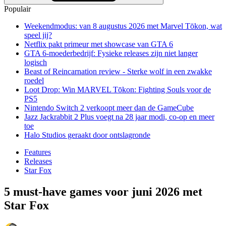
Populair
Weekendmodus: van 8 augustus 2026 met Marvel Tōkon, wat
speel jij?
Netflix pakt primeur met showcase van GTA 6
GTA 6-moederbedrijf: Fysieke releases zijn niet langer
logisch
Beast of Reincarnation review - Sterke wolf in een zwakke
roedel
Loot Drop: Win MARVEL Tōkon: Fighting Souls voor de
PS5
Nintendo Switch 2 verkoopt meer dan de GameCube
Jazz Jackrabbit 2 Plus voegt na 28 jaar modi, co-op en meer
toe
Halo Studios geraakt door ontslagronde
Features
Releases
Star Fox
5 must-have games voor juni 2026 met
Star Fox