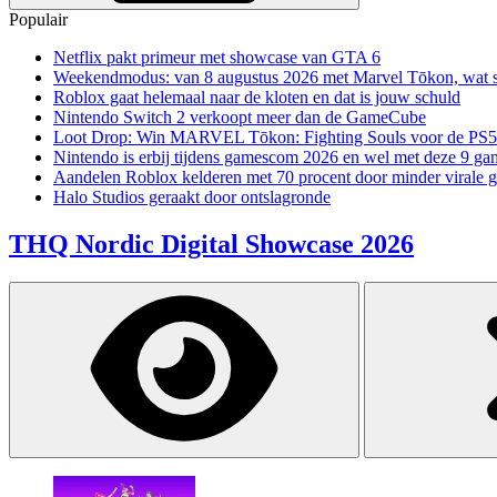
Populair
Netflix pakt primeur met showcase van GTA 6
Weekendmodus: van 8 augustus 2026 met Marvel Tōkon, wat sp
Roblox gaat helemaal naar de kloten en dat is jouw schuld
Nintendo Switch 2 verkoopt meer dan de GameCube
Loot Drop: Win MARVEL Tōkon: Fighting Souls voor de PS5
Nintendo is erbij tijdens gamescom 2026 en wel met deze 9 ga
Aandelen Roblox kelderen met 70 procent door minder virale 
Halo Studios geraakt door ontslagronde
THQ Nordic Digital Showcase 2026