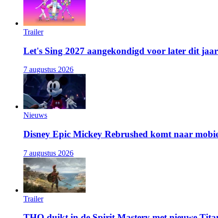
Trailer
Let's Sing 2027 aangekondigd voor later dit jaar
7 augustus 2026
Nieuws
Disney Epic Mickey Rebrushed komt naar mobie
7 augustus 2026
Trailer
THQ duikt in de Spirit Mastery met nieuwe Titan