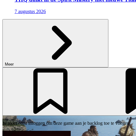
7 augustus 2026
Meer
Je moet eerst inloggen om deze game aan je backlog toe te voegen.