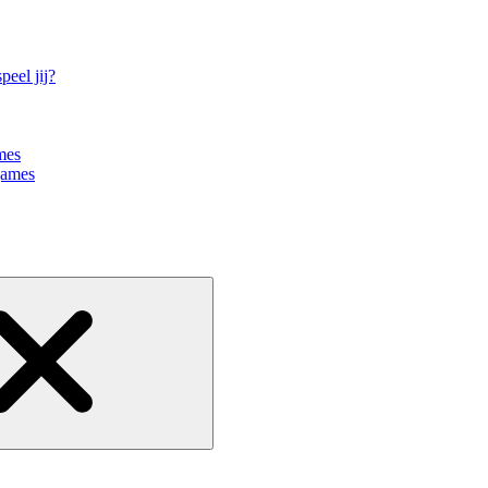
eel jij?
mes
games