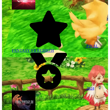
FINAL
FANTASY VII REBIRTH
2024