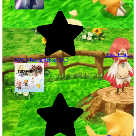
Final Fantasy
XIV: A Realm Reborn
2013