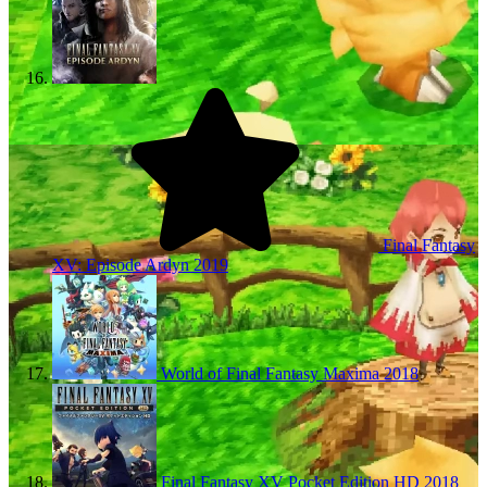
Final Fantasy
XV: Episode Ardyn
2019
World of Final Fantasy Maxima
2018
Final Fantasy XV Pocket Edition HD
2018