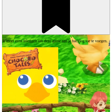
Je moet eerst inloggen om deze game aan je backlog toe te voegen.