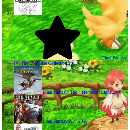
Final Fantasy
IV: The Complete Collection
2011
Final Fantasy: The 4 Heroes of Light
2010
Final Fantasy XIV
2010