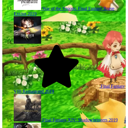
War of the Visions: Final Fantasy Brave
Exvius
2019
Final Fantasy
VIII Remastered
2019
Final Fantasy XIV: Shadowbringers
2019