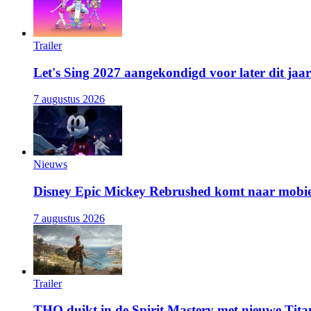
Trailer
Let's Sing 2027 aangekondigd voor later dit jaar
7 augustus 2026
Nieuws
Disney Epic Mickey Rebrushed komt naar mobie
7 augustus 2026
Trailer
THQ duikt in de Spirit Mastery met nieuwe Titan