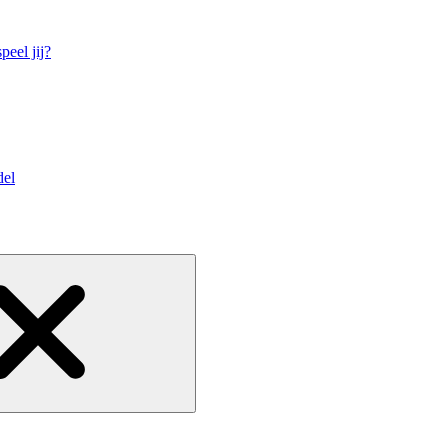
eel jij?
del