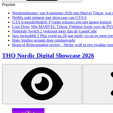
Populair
Weekendmodus: van 8 augustus 2026 met Marvel Tōkon, wat sp
Netflix pakt primeur met showcase van GTA 6
GTA 6-moederbedrijf: Fysieke releases zijn niet langer logisch
Loot Drop: Win MARVEL Tōkon: Fighting Souls voor de PS5
Nintendo Switch 2 verkoopt meer dan de GameCube
Jazz Jackrabbit 2 Plus voegt na 28 jaar modi, co-op en meer toe
Halo Studios geraakt door ontslagronde
Beast of Reincarnation review - Sterke wolf in een zwakke roe
THQ Nordic Digital Showcase 2026