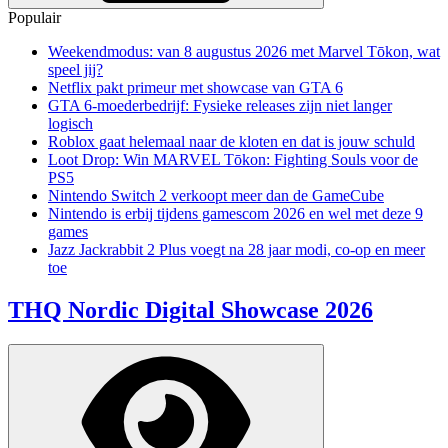
Populair
Weekendmodus: van 8 augustus 2026 met Marvel Tōkon, wat
speel jij?
Netflix pakt primeur met showcase van GTA 6
GTA 6-moederbedrijf: Fysieke releases zijn niet langer
logisch
Roblox gaat helemaal naar de kloten en dat is jouw schuld
Loot Drop: Win MARVEL Tōkon: Fighting Souls voor de
PS5
Nintendo Switch 2 verkoopt meer dan de GameCube
Nintendo is erbij tijdens gamescom 2026 en wel met deze 9
games
Jazz Jackrabbit 2 Plus voegt na 28 jaar modi, co-op en meer
toe
THQ Nordic Digital Showcase 2026