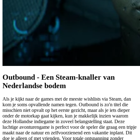
Outbound - Een Steam-knaller van
Nederlandse bodem
Als je kijkt naar de games met de meeste wishlists via Steam, dan
kom je soms opvallende namen tegen. Outbound is zo'n titel die
misschien niet opvalt op het eerste gezicht, maar als je iets dieper
onder de motorkap gaat kijken, kun je makkelijk inzien waarom
deze Hollandse indiegame in zoveel belangstelling staat. Deze
luchtige avonturengame is perfect voor de speler die graag een tripje
maakt naar de natuur en zelfvoorzienend een vakantie inplant. Dit
doe je alleen of met vrienden. Voor totale ontspanning zonder