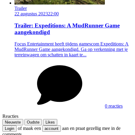
Trailer
22 augustus 2023
22:00
Trailer: Expeditions: A MudRunner Game
aangekondigd
Focus Entertainment heeft tijdens gamescom Expeditions: A
MudRunner Game aangekondigd. Ga op verkenning met je
terreinwagen om schatten in kaart te...
0 reacties
Reacties
Nieuwste
Oudste
Likes
of maak een
aan en praat gezellig mee in de
Login
account
comments.