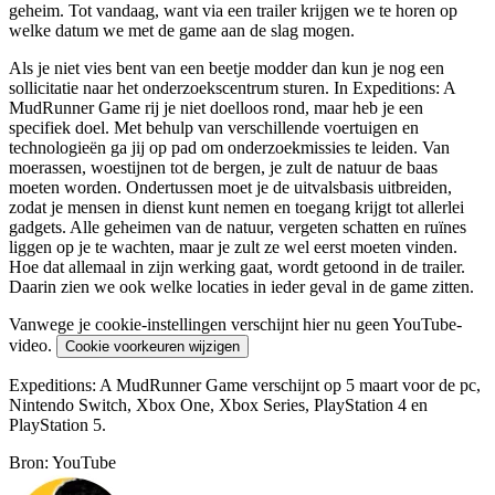
geheim. Tot vandaag, want via een trailer krijgen we te horen op
welke datum we met de game aan de slag mogen.
Als je niet vies bent van een beetje modder dan kun je nog een
sollicitatie naar het onderzoekscentrum sturen. In Expeditions: A
MudRunner Game rij je niet doelloos rond, maar heb je een
specifiek doel. Met behulp van verschillende voertuigen en
technologieën ga jij op pad om onderzoekmissies te leiden. Van
moerassen, woestijnen tot de bergen, je zult de natuur de baas
moeten worden. Ondertussen moet je de uitvalsbasis uitbreiden,
zodat je mensen in dienst kunt nemen en toegang krijgt tot allerlei
gadgets. Alle geheimen van de natuur, vergeten schatten en ruïnes
liggen op je te wachten, maar je zult ze wel eerst moeten vinden.
Hoe dat allemaal in zijn werking gaat, wordt getoond in de trailer.
Daarin zien we ook welke locaties in ieder geval in de game zitten.
Vanwege je cookie-instellingen verschijnt hier nu geen YouTube-
video.
Cookie voorkeuren wijzigen
Expeditions: A MudRunner Game verschijnt op 5 maart voor de pc,
Nintendo Switch, Xbox One, Xbox Series, PlayStation 4 en
PlayStation 5.
Bron: YouTube