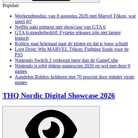
Populair
Weekendmodus: van 8 augustus 2026 met Marvel Tōkon, wat
speel jij?
Netflix pakt primeur met showcase van GTA 6
GTA 6-moederbedrijf: Fysieke releases zijn niet langer
logisch
Roblox gaat helemaal naar de kloten en dat is jouw schuld
Loot Drop: Win MARVEL Tōkon: Fighting Souls voor de
PS5
Nintendo Switch 2 verkoopt meer dan de GameCube
Nintendo is erbij tijdens gamescom 2026 en wel met deze 9
games
Aandelen Roblox kelderen met 70 procent door minder virale
games
THQ Nordic Digital Showcase 2026