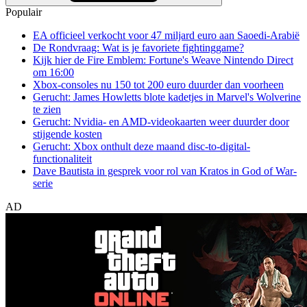
Populair
EA officieel verkocht voor 47 miljard euro aan Saoedi-Arabië
De Rondvraag: Wat is je favoriete fightinggame?
Kijk hier de Fire Emblem: Fortune's Weave Nintendo Direct
om 16:00
Xbox-consoles nu 150 tot 200 euro duurder dan voorheen
Gerucht: James Howletts blote kadetjes in Marvel's Wolverine
te zien
Gerucht: Nvidia- en AMD-videokaarten weer duurder door
stijgende kosten
Gerucht: Xbox onthult deze maand disc-to-digital-
functionaliteit
Dave Bautista in gesprek voor rol van Kratos in God of War-
serie
AD