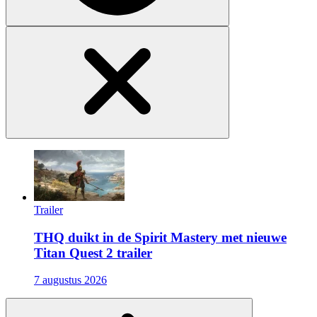
Trailer
THQ duikt in de Spirit Mastery met nieuwe
Titan Quest 2 trailer
7 augustus 2026