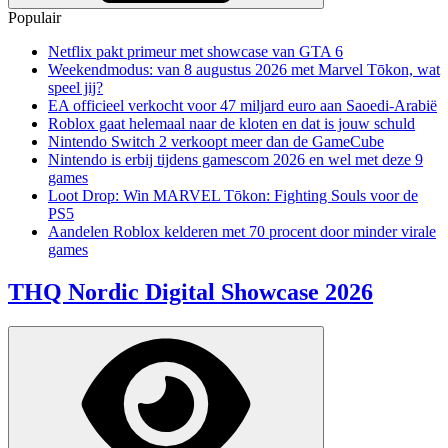
Populair
Netflix pakt primeur met showcase van GTA 6
Weekendmodus: van 8 augustus 2026 met Marvel Tōkon, wat
speel jij?
EA officieel verkocht voor 47 miljard euro aan Saoedi-Arabië
Roblox gaat helemaal naar de kloten en dat is jouw schuld
Nintendo Switch 2 verkoopt meer dan de GameCube
Nintendo is erbij tijdens gamescom 2026 en wel met deze 9
games
Loot Drop: Win MARVEL Tōkon: Fighting Souls voor de
PS5
Aandelen Roblox kelderen met 70 procent door minder virale
games
THQ Nordic Digital Showcase 2026