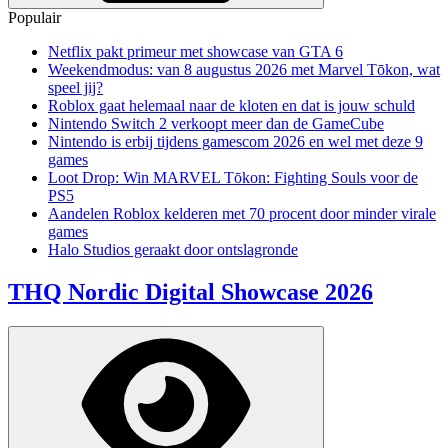
Populair
Netflix pakt primeur met showcase van GTA 6
Weekendmodus: van 8 augustus 2026 met Marvel Tōkon, wat
speel jij?
Roblox gaat helemaal naar de kloten en dat is jouw schuld
Nintendo Switch 2 verkoopt meer dan de GameCube
Nintendo is erbij tijdens gamescom 2026 en wel met deze 9
games
Loot Drop: Win MARVEL Tōkon: Fighting Souls voor de
PS5
Aandelen Roblox kelderen met 70 procent door minder virale
games
Halo Studios geraakt door ontslagronde
THQ Nordic Digital Showcase 2026