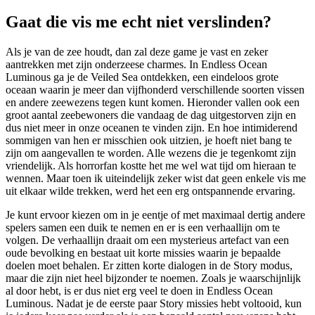
Gaat die vis me echt niet verslinden?
Als je van de zee houdt, dan zal deze game je vast en zeker
aantrekken met zijn onderzeese charmes. In Endless Ocean
Luminous ga je de Veiled Sea ontdekken, een eindeloos grote
oceaan waarin je meer dan vijfhonderd verschillende soorten vissen
en andere zeewezens tegen kunt komen. Hieronder vallen ook een
groot aantal zeebewoners die vandaag de dag uitgestorven zijn en
dus niet meer in onze oceanen te vinden zijn. En hoe intimiderend
sommigen van hen er misschien ook uitzien, je hoeft niet bang te
zijn om aangevallen te worden. Alle wezens die je tegenkomt zijn
vriendelijk. Als horrorfan kostte het me wel wat tijd om hieraan te
wennen. Maar toen ik uiteindelijk zeker wist dat geen enkele vis me
uit elkaar wilde trekken, werd het een erg ontspannende ervaring.
Je kunt ervoor kiezen om in je eentje of met maximaal dertig andere
spelers samen een duik te nemen en er is een verhaallijn om te
volgen. De verhaallijn draait om een mysterieus artefact van een
oude bevolking en bestaat uit korte missies waarin je bepaalde
doelen moet behalen. Er zitten korte dialogen in de Story modus,
maar die zijn niet heel bijzonder te noemen. Zoals je waarschijnlijk
al door hebt, is er dus niet erg veel te doen in Endless Ocean
Luminous. Nadat je de eerste paar Story missies hebt voltooid, kun