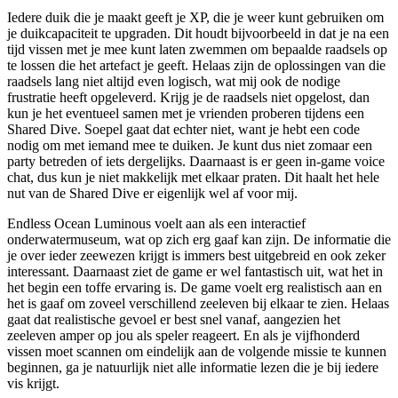
Iedere duik die je maakt geeft je XP, die je weer kunt gebruiken om
je duikcapaciteit te upgraden. Dit houdt bijvoorbeeld in dat je na een
tijd vissen met je mee kunt laten zwemmen om bepaalde raadsels op
te lossen die het artefact je geeft. Helaas zijn de oplossingen van die
raadsels lang niet altijd even logisch, wat mij ook de nodige
frustratie heeft opgeleverd. Krijg je de raadsels niet opgelost, dan
kun je het eventueel samen met je vrienden proberen tijdens een
Shared Dive. Soepel gaat dat echter niet, want je hebt een code
nodig om met iemand mee te duiken. Je kunt dus niet zomaar een
party betreden of iets dergelijks. Daarnaast is er geen in-game voice
chat, dus kun je niet makkelijk met elkaar praten. Dit haalt het hele
nut van de Shared Dive er eigenlijk wel af voor mij.
Endless Ocean Luminous voelt aan als een interactief
onderwatermuseum, wat op zich erg gaaf kan zijn. De informatie die
je over ieder zeewezen krijgt is immers best uitgebreid en ook zeker
interessant. Daarnaast ziet de game er wel fantastisch uit, wat het in
het begin een toffe ervaring is. De game voelt erg realistisch aan en
het is gaaf om zoveel verschillend zeeleven bij elkaar te zien. Helaas
gaat dat realistische gevoel er best snel vanaf, aangezien het
zeeleven amper op jou als speler reageert. En als je vijfhonderd
vissen moet scannen om eindelijk aan de volgende missie te kunnen
beginnen, ga je natuurlijk niet alle informatie lezen die je bij iedere
vis krijgt.