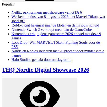
Populair
Netflix pakt primeur met showcase van GTA 6
Weekendmodus: van 8 augustus 2026 met Marvel Tōkon, wat
speel jij?
Roblox gaat helemaal naar de kloten en dat is jouw schuld
Nintendo Switch 2 verkoopt meer dan de GameCube
Nintendo is erbij tijdens gamescom 2026 en wel met deze 9
games
Loot Drop: Win MARVEL Tōkon: Fighting Souls voor de
PS5
Aandelen Roblox kelderen met 70 procent door minder virale
games
Halo Studios geraakt door ontslagronde
THQ Nordic Digital Showcase 2026