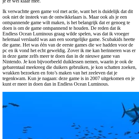
je er wel klaar mee.
Ik verwachtte geen game vol met actie, want het is duidelijk dat dit
ook niet de insteek van de ontwikkelaars is. Maar ook als je een
ontspannende game wilt maken, is het belangrijk dat er genoeg te
doen is om de game ontspannend te houden. De reden dat ik
Endless Ocean Luminous graag wilde spelen, was dat ik vroeger
helemaal verslaafd was aan een soortgelijke game. Scubakids heette
die game. Het was één van de eerste games die we hadden voor de
pc en ik vond het echt geweldig. Zover ik me kan herinneren was er
in deze game zelfs meer te doen dan in de nieuwe game van
Nintendo. Je kon bijvoorbeeld duiklessen nemen, waarin je ook de
gebarentaal meekreeg die duikers gebruiken, je kon schatten zoeken,
wrakken bezoeken en foto’s maken van het zeeleven dat je
tegenkwam. Kun je nagaan: deze game is in 2007 uitgekomen en je
kunt er meer in doen dan in Endless Ocean Luminous.