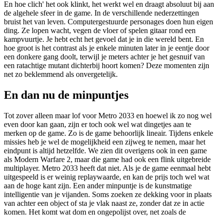
En hoe clich' het ook klinkt, het werkt wel en draagt absoluut bij aan
de algehele sfeer in de game. In de verschillende nederzettingen
bruist het van leven. Computergestuurde personages doen hun eigen
ding. Ze lopen wacht, vegen de vloer of spelen gitaar rond een
kampvuurtje. Je hebt echt het gevoel dat je in die wereld bent. En
hoe groot is het contrast als je enkele minuten later in je eentje door
een donkere gang doolt, terwijl je meters achter je het gesnuif van
een ratachtige mutant dichterbij hoort komen? Deze momenten zijn
net zo beklemmend als onvergetelijk.
En dan nu de minpuntjes
Tot zover alleen maar lof voor Metro 2033 en hoewel ik zo nog wel
even door kan gaan, zijn er toch ook wel wat dingetjes aan te
merken op de game. Zo is de game behoorlijk lineair. Tijdens enkele
missies heb je wel de mogelijkheid een zijweg te nemen, maar het
eindpunt is altijd hetzelfde. We zien dit overigens ook in een game
als Modern Warfare 2, maar die game had ook een flink uitgebreide
multiplayer. Metro 2033 heeft dat niet. Als je de game eenmaal hebt
uitgespeeld is er weinig replaywaarde, en kan de prijs toch wel wat
aan de hoge kant zijn. Een ander minpuntje is de kunstmatige
intelligentie van je vijanden. Soms zoeken ze dekking voor in plaats
van achter een object of sta je vlak naast ze, zonder dat ze in actie
komen. Het komt wat dom en ongepolijst over, net zoals de