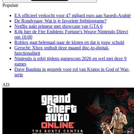
Populair
EA officieel verkocht voor 47 miljard euro aan Saoedi-Arabië
De Rondvraag: Wat is je favoriete fightinggame?
Netflix pakt primeur met showcase van GTA 6
Kijk hier de Fire Emblem: Fortune's Weave Nintendo Direct
om 16:00
Roblox gaat helemaal naar de kloten en dat is jouw schuld
Gerucht: Xbox onthult deze maand disc-to-digital-
functionaliteit
Nintendo is erbij tijdens gamescom 2026 en wel met deze 9
games
Dave Bautista in gesprek voor rol van Kratos in God of War-
serie
AD