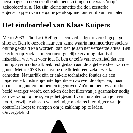
personages in de verschillende nederzettingen die vaak 'n op 'n
gekopieerd zijn. Het zijn kleine smetjes die de ijzersterke
eigenschappen van de game gelukkig niet onderuit kunnen halen.
Het eindoordeel van Klaas Kuipers
Metro 2033: The Last Refuge is een verhaalgedreven singeplayer
shooter. Ben je opzoek naar een game waarin met meerdere spelers
online geknald kan worden, dan ben je aan het verkeerde adres. Ben
je echter op zoek naar een onvergetelijke ervaring, dan is dit
misschien wel wat voor jou. Ik ben er zelfs van overtuigd dat een
multiplayer modus afbraak had gedaan aan de algehele sfeer van de
game. Metro 2033 is een game die ik iedereen zeker wel kan
aanraden. Natuurlijk zijn er enkele technische foutjes als een
haperende kunstmatige intelligentie en zwevende objecten, maar
daar staan gouden momenten tegenover. Zo'n moment waarop het
beeld waziger wordt, een teken dat het filter van je gasmasker nodig
aan vervanging toe is, en je het gesnuif van mutanten om je heen
hoort, terwijl je als een waanzinnige op de rechter trigger van je
controller loopt te stampen om je zaklamp op te laden.
Onvergetelijk!