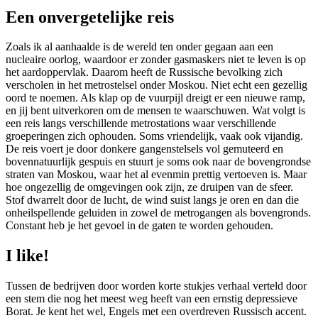
Een onvergetelijke reis
Zoals ik al aanhaalde is de wereld ten onder gegaan aan een
nucleaire oorlog, waardoor er zonder gasmaskers niet te leven is op
het aardoppervlak. Daarom heeft de Russische bevolking zich
verscholen in het metrostelsel onder Moskou. Niet echt een gezellig
oord te noemen. Als klap op de vuurpijl dreigt er een nieuwe ramp,
en jij bent uitverkoren om de mensen te waarschuwen. Wat volgt is
een reis langs verschillende metrostations waar verschillende
groeperingen zich ophouden. Soms vriendelijk, vaak ook vijandig.
De reis voert je door donkere gangenstelsels vol gemuteerd en
bovennatuurlijk gespuis en stuurt je soms ook naar de bovengrondse
straten van Moskou, waar het al evenmin prettig vertoeven is. Maar
hoe ongezellig de omgevingen ook zijn, ze druipen van de sfeer.
Stof dwarrelt door de lucht, de wind suist langs je oren en dan die
onheilspellende geluiden in zowel de metrogangen als bovengronds.
Constant heb je het gevoel in de gaten te worden gehouden.
I like!
Tussen de bedrijven door worden korte stukjes verhaal verteld door
een stem die nog het meest weg heeft van een ernstig depressieve
Borat. Je kent het wel, Engels met een overdreven Russisch accent.