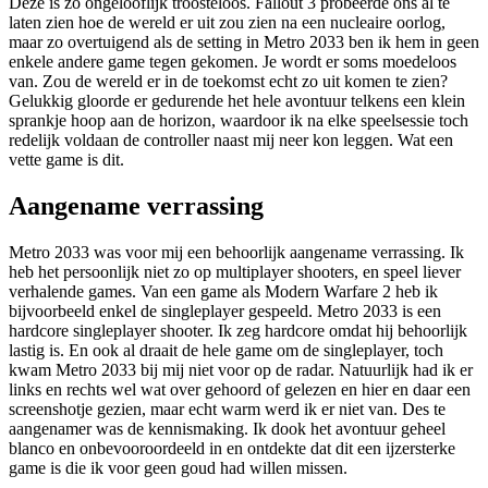
Deze is zo ongelooflijk troosteloos. Fallout 3 probeerde ons al te
laten zien hoe de wereld er uit zou zien na een nucleaire oorlog,
maar zo overtuigend als de setting in Metro 2033 ben ik hem in geen
enkele andere game tegen gekomen. Je wordt er soms moedeloos
van. Zou de wereld er in de toekomst echt zo uit komen te zien?
Gelukkig gloorde er gedurende het hele avontuur telkens een klein
sprankje hoop aan de horizon, waardoor ik na elke speelsessie toch
redelijk voldaan de controller naast mij neer kon leggen. Wat een
vette game is dit.
Aangename verrassing
Metro 2033 was voor mij een behoorlijk aangename verrassing. Ik
heb het persoonlijk niet zo op multiplayer shooters, en speel liever
verhalende games. Van een game als Modern Warfare 2 heb ik
bijvoorbeeld enkel de singleplayer gespeeld. Metro 2033 is een
hardcore singleplayer shooter. Ik zeg hardcore omdat hij behoorlijk
lastig is. En ook al draait de hele game om de singleplayer, toch
kwam Metro 2033 bij mij niet voor op de radar. Natuurlijk had ik er
links en rechts wel wat over gehoord of gelezen en hier en daar een
screenshotje gezien, maar echt warm werd ik er niet van. Des te
aangenamer was de kennismaking. Ik dook het avontuur geheel
blanco en onbevooroordeeld in en ontdekte dat dit een ijzersterke
game is die ik voor geen goud had willen missen.